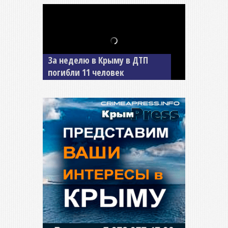
В Джанкое водитель ВАЗа
сбил двух детей на «зебре»