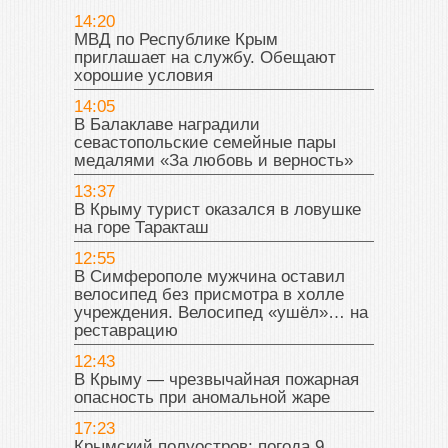
14:20
МВД по Республике Крым
приглашает на службу. Обещают
хорошие условия
14:05
В Балаклаве наградили
севастопольские семейные пары
медалями «За любовь и верность»
13:37
В Крыму турист оказался в ловушке
на горе Таракташ
12:55
В Симферополе мужчина оставил
велосипед без присмотра в холле
учреждения. Велосипед «ушёл»… на
реставрацию
12:43
В Крыму — чрезвычайная пожарная
опасность при аномальной жаре
17:23
Крымский полуостров: погода 9