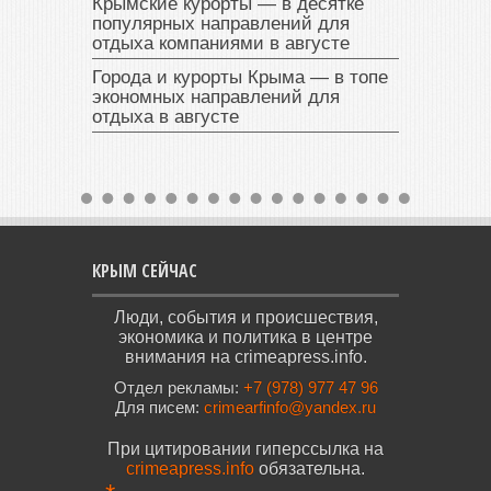
Крымские курорты — в десятке
популярных направлений для
отдыха компаниями в августе
Города и курорты Крыма — в топе
экономных направлений для
отдыха в августе
КРЫМ СЕЙЧАС
Люди, события и происшествия,
экономика и политика в центре
внимания на crimeapress.info.
Отдел рекламы:
+7 (978) 977 47 96
Для писем:
crimearfinfo@yandex.ru
При цитировании гиперссылка на
crimeapress.info
обязательна.