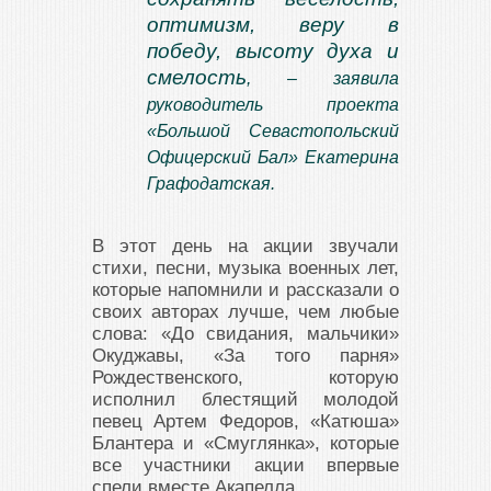
оптимизм, веру в
победу, высоту духа и
смелость
, – заявила
руководитель проекта
«Большой Севастопольский
Офицерский Бал» Екатерина
Графодатская.
В этот день на акции звучали
стихи, песни, музыка военных лет,
которые напомнили и рассказали о
своих авторах лучше, чем любые
слова: «До свидания, мальчики»
Окуджавы, «За того парня»
Рождественского, которую
исполнил блестящий молодой
певец Артем Федоров, «Катюша»
Блантера и «Смуглянка», которые
все участники акции впервые
спели вместе Акапелла.