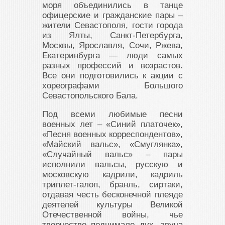
моря объединились в танце
офицерские и гражданские пары –
жители Севастополя, гости города
из Ялты, Санкт-Петербурга,
Москвы, Ярославля, Сочи, Ржева,
Екатеринбурга — люди самых
разных профессий и возрастов.
Все они подготовились к акции с
хореографами Большого
Севастопольского Бала.
Под всеми любимые песни
военных лет – «Синий платочек»,
«Песня военных корреспондентов»,
«Майский вальс», «Смуглянка»,
«Случайный вальс» – пары
исполнили вальсы, русскую и
московскую кадрили, кадриль
триплет-галоп, бранль, сиртаки,
отдавая честь бесконечной плеяде
деятелей культуры Великой
Отечественной войны, чье
творчество поднимало дух, звуча