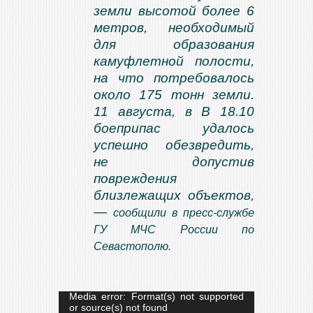
земли высотой более 6
метров, необходимый
для образования
камуфлетной полости,
на что потребовалось
около 175 тонн земли.
11 августа, в В 18.10
боеприпас удалось
успешно обезвредить,
не допустив
повреждения
близлежащих объектов,
—
сообщили в пресс-службе
ГУ МЧС России по
Севастополю.
Видеоплеер
Media error: Format(s) not supported
or source(s) not found