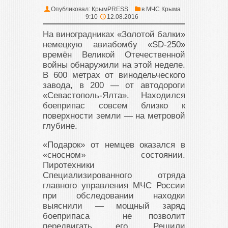
Опубликовал:
КрымPRESS
в
МЧС Крыма
9:10
12.08.2016
На виноградниках «Золотой балки»
немецкую авиабомбу «SD-250»
времён Великой Отечественной
войны обнаружили на этой неделе.
В 600 метрах от винодельческого
завода, в 200 — от автодороги
«Севастополь-Ялта». Находился
боеприпас совсем близко к
поверхности земли — на метровой
глубине.
«Подарок» от немцев оказался в
«сносном» состоянии.
Пиротехники
Специализированного отряда
главного управления МЧС России
при обследовании находки
выяснили — мощный заряд
боеприпаса не позволит
передвигать его. Решили