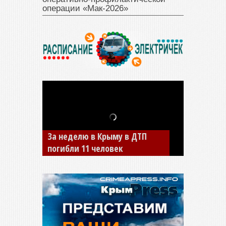
операции «Мак‑2026»
В Джанкое водитель ВАЗа
сбил двух детей на «зебре»