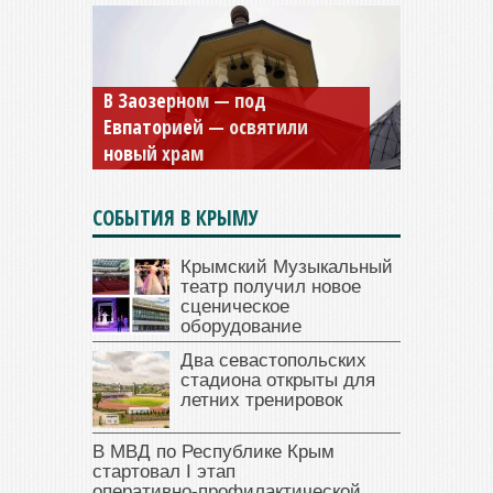
Мужской монастырь Косьмы
и Дамиана в Крыму вновь
открыт для посещения
СОБЫТИЯ В КРЫМУ
Крымский Музыкальный
театр получил новое
сценическое
оборудование
Два севастопольских
стадиона открыты для
летних тренировок
В МВД по Республике Крым
стартовал I этап
оперативно‑профилактической