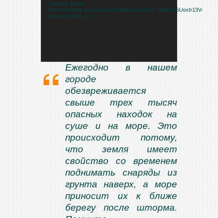
Скачать файл:
http://92.mchs.gov.ru/upload/site85/document_video/R5UoxIr13V-
convert.mp4?_=1
Ежегодно в нашем
городе
обезвреживается
свыше трех тысяч
опасных находок на
суше и на море. Это
происходит потому,
что земля имеет
свойство со временем
поднимать снаряды из
грунта наверх, а море
приносит их к ближе
берегу после шторма.