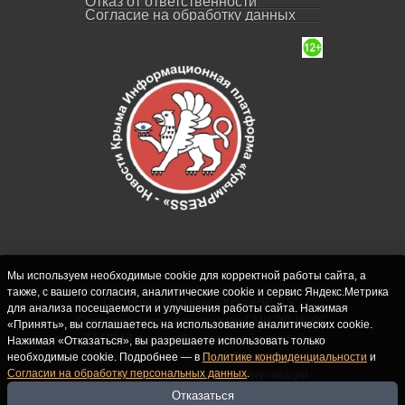
Отказ от ответственности
Согласие на обработку данных
Мы используем необходимые cookie для корректной работы сайта, а
также, с вашего согласия, аналитические cookie и сервис Яндекс.Метрика
СИ "Новости Крыма - КрымPRESS".
для анализа посещаемости и улучшения работы сайта. Нажимая
Свидетельство о регистрации СМИ ЭЛ № ФС
«Принять», вы соглашаетесь на использование аналитических cookie.
77-62916 выдано Федеральной службой по
Нажимая «Отказаться», вы разрешаете использовать только
надзору в сфере связи, информационных
необходимые cookie. Подробнее — в
Политике конфиденциальности
и
Согласии на обработку персональных данных
.
технологий и массовых коммуникаций
(Роскомнадзор) 10.09.2015. Учредитель и
Отказаться