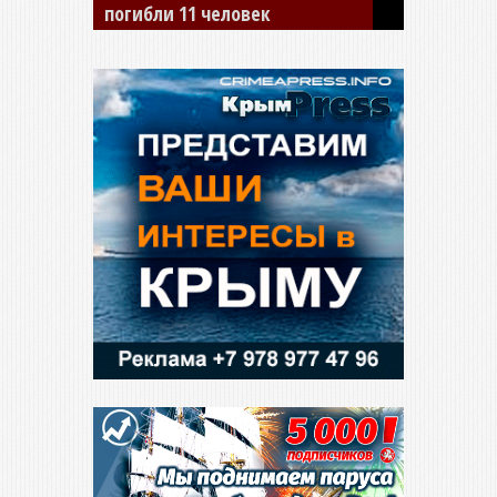
погибли 11 человек
сбил двух детей на «зебре»