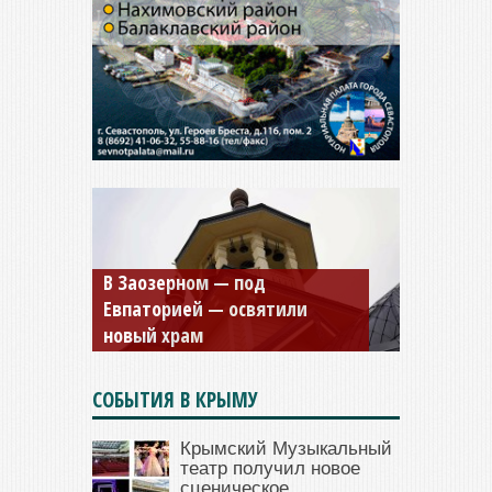
В Заозерном — под
Мужской монастырь Косьмы
Евпаторией — освятили
и Дамиана в Крыму вновь
новый храм
открыт для посещения
СОБЫТИЯ В КРЫМУ
Крымский Музыкальный
театр получил новое
сценическое