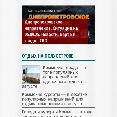
Днепропетровское
Константиновское
направление. Ситуация на
направление. Ситуация на
06.09.25. Новости, карта и
04.09.25 Новости, карта и
сводка СВО
сводка СВО
ОТДЫХ НА ПОЛУОСТРОВЕ
Крымские города — в
топе популярных
направлений для
одиночного отдыха в
августе
Крымские курорты — в десятке
популярных направлений для
отдыха компаниями в августе
Города и курорты Крыма — в топе
экономных направлений для