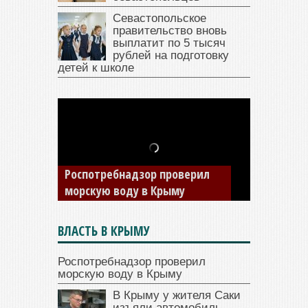
Севастопольское
правительство вновь
выплатит по 5 тысяч
рублей на подготовку
детей к школе
В Крыму у жителя Саки
изъяли автомобиль —
Роспотребнадзор проверил
накопил долги по штрафам
морскую воду в Крыму
ГИБДД
ВЛАСТЬ В КРЫМУ
Роспотребнадзор проверил
морскую воду в Крыму
В Крыму у жителя Саки
изъяли автомобиль —