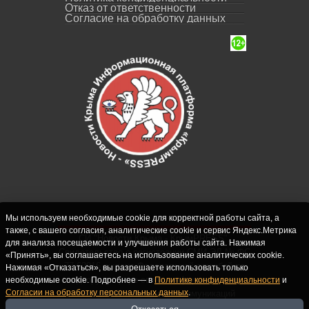
Отказ от ответственности
Согласие на обработку данных
Мы используем необходимые cookie для корректной работы сайта, а
также, с вашего согласия, аналитические cookie и сервис Яндекс.Метрика
СИ "Новости Крыма - КрымPRESS".
для анализа посещаемости и улучшения работы сайта. Нажимая
Свидетельство о регистрации СМИ ЭЛ № ФС
«Принять», вы соглашаетесь на использование аналитических cookie.
77-62916 выдано Федеральной службой по
Нажимая «Отказаться», вы разрешаете использовать только
надзору в сфере связи, информационных
необходимые cookie. Подробнее — в
Политике конфиденциальности
и
Согласии на обработку персональных данных
.
технологий и массовых коммуникаций
(Роскомнадзор) 10.09.2015. Учредитель и