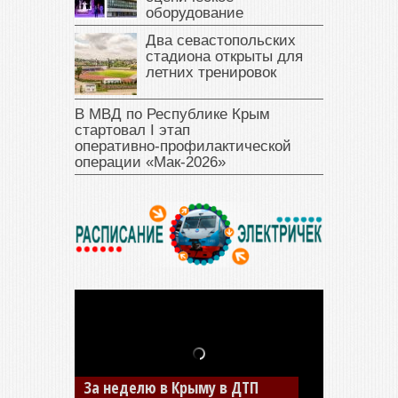
оборудование
Два севастопольских
стадиона открыты для
летних тренировок
В МВД по Республике Крым
стартовал I этап
оперативно‑профилактической
операции «Мак‑2026»
За неделю в Крыму в ДТП
В Джанкое водитель ВАЗа