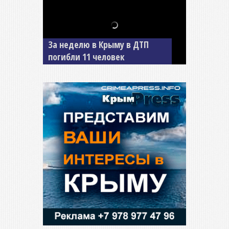
В Джанкое водитель ВАЗа
сбил двух детей на «зебре»