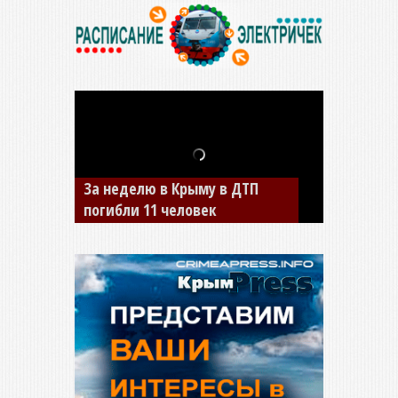
В Джанкое водитель ВАЗа
сбил двух детей на «зебре»