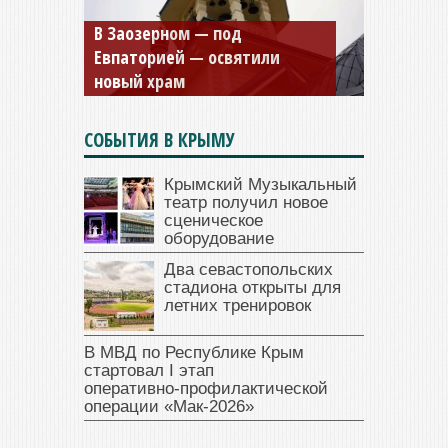
Мужской монастырь Косьмы
и Дамиана в Крыму вновь
открыт для посещения
СОБЫТИЯ В КРЫМУ
Крымский Музыкальный
театр получил новое
сценическое
оборудование
Два севастопольских
стадиона открыты для
летних тренировок
В МВД по Республике Крым
стартовал I этап
оперативно‑профилактической
операции «Мак‑2026»