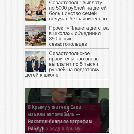
Севастополь: выплату
по 5000 рублей на детей
большинство семей
получат беззаявительно
Проект «Планета детства
в школах» объединил
850 юных
севастопольцев
Севастопольское
правительство вновь
выплатит по 5 тысяч
рублей на подготовку
детей к школе
В Крыму у жителя Саки
изъяли автомобиль —
накопил долги по штрафам
ГИБДД