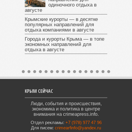
одиночного отдыха в
августе
Крымские курорты — в десятке
популярных направлений для
отдыха компаниями в августе
Города и курорты Крыма — в топе
экономных направлений для
отдыха в августе
КРЫМ СЕЙЧАС
Люди, события и происшествия,
экономика и политика в центре
внимания на crimeapress.info.
Отдел рекламы:
+7 (978) 977 47 96
Для писем:
crimearfinfo@yandex.ru