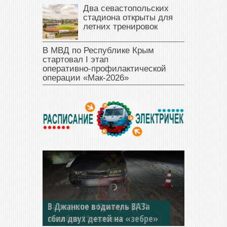
Два севастопольских
стадиона открыты для
летних тренировок
В МВД по Республике Крым
стартовал I этап
оперативно‑профилактической
операции «Мак‑2026»
В Джанкое водитель ВАЗа
сбил двух детей на «зебре»