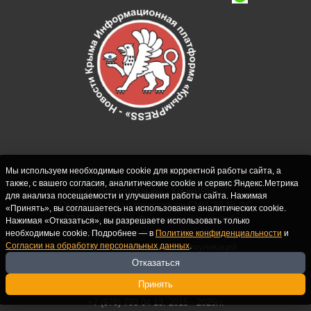
Мы используем необходимые cookie для корректной работы сайта, а
также, с вашего согласия, аналитические cookie и сервис Яндекс.Метрика
СИ "Новости Крыма - КрымPRESS".
для анализа посещаемости и улучшения работы сайта. Нажимая
Свидетельство о регистрации СМИ ЭЛ № ФС
«Принять», вы соглашаетесь на использование аналитических cookie.
77-62916 выдано Федеральной службой по
Нажимая «Отказаться», вы разрешаете использовать только
надзору в сфере связи, информационных
необходимые cookie. Подробнее — в
Политике конфиденциальности
и
Согласии на обработку персональных данных
.
технологий и массовых коммуникаций
(Роскомнадзор) 10.09.2015. Учредитель и
Отказаться
главный редактор: Крутских С.М. Почта:
Принять
crimearfinfo@yandex.ru. Телефон Редакции:
+7 (978) 793 04 13. 2015 - 2025гг.