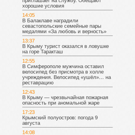
приглашает на службу. Обещают
хорошие условия
14:05
В Балаклаве наградили
севастопольские семейные пары
медалями «За любовь и верность»
13:37
В Крыму турист оказался в ловушке
на горе Таракташ
12:55
В Симферополе мужчина оставил
велосипед без присмотра в холле
учреждения. Велосипед «ушёл»… на
реставрацию
12:43
В Крыму — чрезвычайная пожарная
опасность при аномальной жаре
17:23
Крымский полуостров: погода 9
августа
14:08