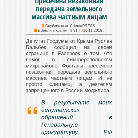
пресечена незаконная
передача земельного
массива частным лицам
Опубликовал:
CrimeaPRESS
в
Земля в Крыму
9:31
10.11.2018
Депутат Госдумы от Крыма Руслан
Бальбек сообщил на своей
странице в Facebook о том, что
помог в симферопольском
микрорайоне Фонтаны пресечена
незаконная передача земельного
массива частным лицам. И не
просто «лицам», а деятелям
запрещенного в России меджлиса.
В результате моих
депутатских
обращений в
Генеральную
прокуратуру РФ