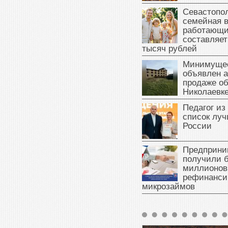
Севастопол
семейная 
работающи
составляет
тысяч рублей
Минимущес
объявлен а
продаже об
Николаевк
Педагог из
список луч
России
Предприни
получили б
миллионов
рефинанси
микрозаймов