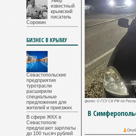
Умер
известный
крымский
писатель
Сорокин
БИЗНЕС В КРЫМУ
Севастопольские
предприятия
туротрасли
расширили
специальные
фото: © ГСУ СК РФ по Респу
предложения для
жителей и приезжих
В Симферополь
В сфере ЖКХ в
Севастополе
предлагают зарплаты
Опуб
до 100 тысяч рублей