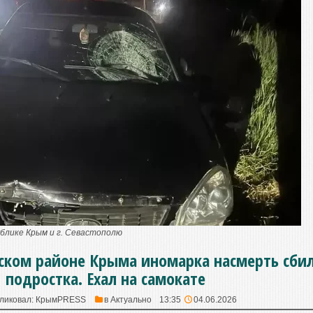
блике Крым и г. Севастополю
ском районе Крыма иномарка насмерть сби
подростка. Ехал на самокате
ликовал:
КрымPRESS
в
Актуально
13:35
04.06.2026