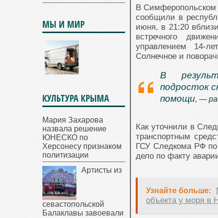
В Симферопольском р
сообщили в республи
МЫ И МИР
июня, в 21:20 вблиз
встречного движе
управлением 14-ле
Солнечное и поворач
В результ
подросток с
КУЛЬТУРА КРЫМА
помощи
, — р
Мария Захарова
Как уточнили в След
назвала решение
транспортным средс
ЮНЕСКО по
ГСУ Следкома РФ по
Херсонесу признаком
политизации
дело по факту авари
Артисты из
Узнайте больше:
объекта у моря в 
севастопольской
Балаклавы завоевали