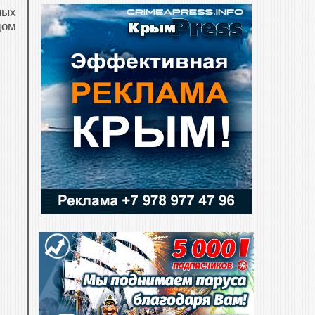
ных
дом