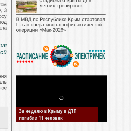
стадиона открыты для
том
летних тренировок
, 3
осу
В МВД по Республике Крым стартовал
под
I этап оперативно‑профилактической
ела
операции «Мак‑2026»
ия
кой
ния
ель
ное
За неделю в Крыму в ДТП
погибли 11 человек