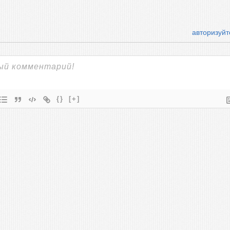
авторизуйт
{}
[+]