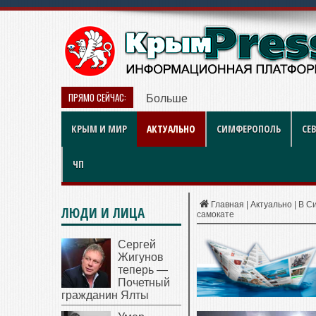
ПРЯМО СЕЙЧАС:
Больше чем игра: как британск
КРЫМ И МИР
АКТУАЛЬНО
СИМФЕРОПОЛЬ
СЕ
ЧП
Главная
|
Актуально
|
В С
ЛЮДИ И ЛИЦА
самокате
Сергей
Жигунов
теперь —
Почетный
гражданин Ялты