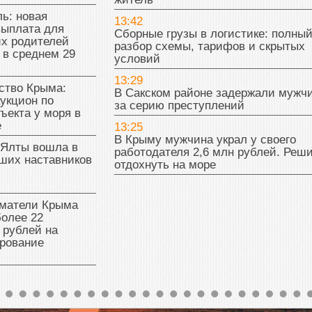
ь: новая
13:42
выплата для
Сборные грузы в логистике: полны
х родителей
разбор схемы, тарифов и скрытых
 в среднем 29
условий
13:29
тво Крыма:
В Сакском районе задержали мужч
укцион по
за серию преступлений
ъекта у моря в
е
13:25
В Крыму мужчина украл у своего
 Ялты вошла в
работодателя 2,6 млн рублей. Реш
ших наставников
отдохнуть на море
матели Крыма
олее 22
 рублей на
рование