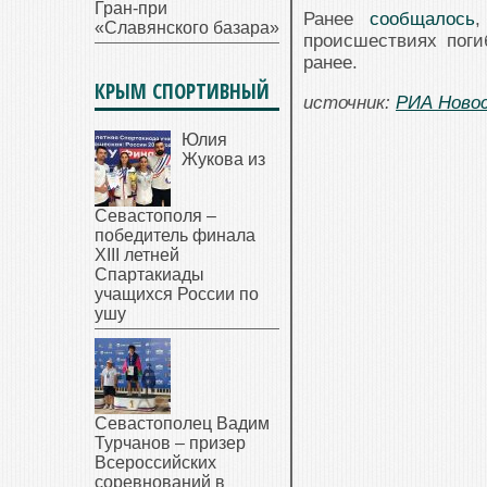
Гран-при
Ранее
сообщалось
,
«Славянского базара»
происшествиях поги
ранее.
КРЫМ СПОРТИВНЫЙ
источник:
РИА Ново
Юлия
Жукова из
Севастополя –
победитель финала
XIII летней
Спартакиады
учащихся России по
ушу
Севастополец Вадим
Турчанов – призер
Всероссийских
соревнований в