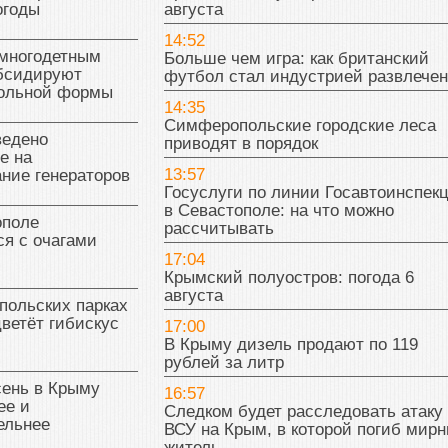
огоды
августа
14:52
многодетным
Больше чем игра: как британский
бсидируют
футбол стал индустрией развлече
кольной формы
14:35
Симферопольские городские леса
ведено
приводят в порядок
е на
13:57
ние генераторов
Госуслуги по линии Госавтоинспек
в Севастополе: на что можно
поле
рассчитывать
я с очагами
17:04
Крымский полуостров: погода 6
августа
польских парках
цветёт гибискус
17:00
В Крыму дизель продают по 119
рублей за литр
сень в Крыму
16:57
ее и
Следком будет расследовать атаку
ельнее
ВСУ на Крым, в которой погиб мир
житель