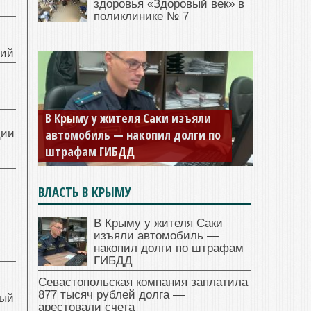
здоровья «Здоровый век» в
поликлинике № 7
ний
В Крыму у жителя Саки изъяли
автомобиль — накопил долги по
ции
штрафам ГИБДД
ВЛАСТЬ В КРЫМУ
В Крыму у жителя Саки
изъяли автомобиль —
накопил долги по штрафам
ГИБДД
Севастопольская компания заплатила
877 тысяч рублей долга —
ный
арестовали счета