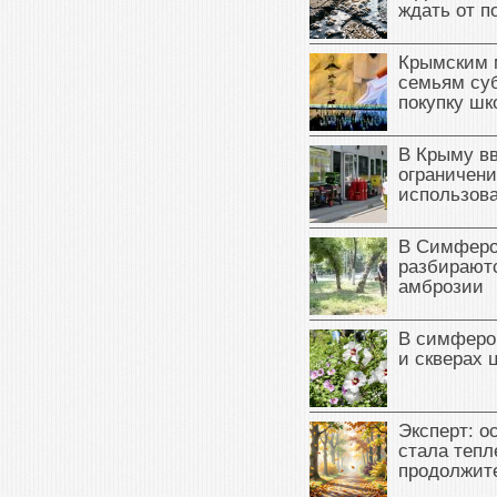
ждать от п
Крымским 
семьям су
покупку ш
В Крыму в
ограничени
использова
В Симферо
разбираютс
амброзии
В симферо
и скверах 
Эксперт: о
стала тепл
продолжит