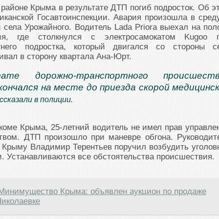
айоне Крыма в результате ДТП погиб подросток. Об э
канской Госавтоинспекции. Авария произошла в среду
и села Урожайного. Водитель Lada Priora выехал на пол
ния, где столкнулся с электросамокатом Kugoo 
тнего подростка, который двигался со стороны с
ивал в сторону квартала Ана-Юрт.
ате дорожно-транспортного происшеств
кончался на месте до приезда скорой медицинс
ассказали в полиции.
коме Крыма, 25-летний водитель не имел прав управле
твом. ДТП произошло при маневре обгона. Руководит
 Крыму Владимир Терентьев поручил возбудить уголов
и. Устанавливаются все обстоятельства происшествия.
Минимущество Крыма: объявлен аукцион по продаже
Николаевке