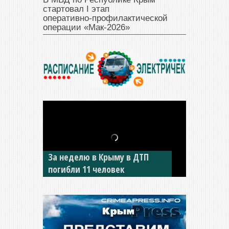
стартовал I этап
оперативно‑профилактической
операции «Мак‑2026»
В Джанкое водитель ВАЗа
сбил двух детей на «зебре»