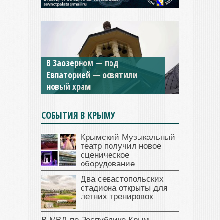
Мужской монастырь Косьмы
и Дамиана в Крыму вновь
открыт для посещения
СОБЫТИЯ В КРЫМУ
Крымский Музыкальный
театр получил новое
сценическое
оборудование
Два севастопольских
стадиона открыты для
летних тренировок
В МВД по Республике Крым