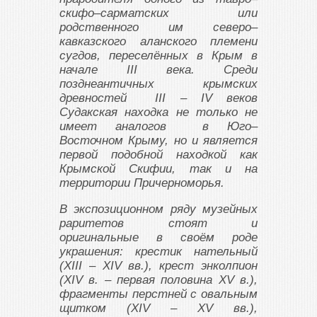
скифо–сарматских или
родственного им северо–
кавказского аланского племени
сугдов, переселённых в Крым в
начале III века. Среди
позднеантичных крымских
древностей III – IV веков
Судакская находка не только не
имеет аналогов в Юго–
Восточном Крыму, но и является
первой подобной находкой как
Крымской Скифии, так и на
территории Причерноморья.
В экспозиционном ряду музейных
раритетов стоят и
оригинальные в своём роде
украшения: крестик нательный
(XIII – XIV вв.), крест энколпион
(XIV в. – первая половина XV в.),
фрагменты перстней с овальным
щитком (XIV – XV вв.),