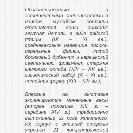
Оригинальностью и
эстетическими особенностями в
данном музейном собрании
отличаются вещи обихода:
ажурная деталь в виде райской
птицы (IX – XI вв.),
средневековые навершие посоха,
игральные фишки, литой
бронзовый бубенчик и караимский
светильник, фрагмент стержня
книжного оклада (XIV – XV вв.),
гигиенический набор (X – XI вв.),
литейная форма (XIII – XIV вв.).
Впервые на выставке
экспонируются монетные весы
(вторая половина XIII в. –
середина XIV в.), традиционно
выточенные из рога животного.
Их корпус с внешней стороны
украшен 21 концентрической