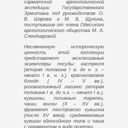
сарматской археологической
экспедиции Государственного
Эрмитажа под руководством О.
В. Шарова и М. Б. Щукина,
поступившие от члена Одесского
археологического общества М. А.
Спендиаровой.
Несомненную историческую
ценность этой коллекции
представляют эксклюзивные
экземпляры посуды: кастрюля
(вторая половина I в. до н. э. –
начало I в. н. э.), краснолаковое
блюдо ( IV – V вв.),
розовоглиняный лагинос (вторая
половина I в. до н.э. – начало I в.),
кувшины, поливные тарелки,
чаши, миски (X – XV вв.),
фрагмент люстрового кувшина
(после XV века), средневековые
кувшин ойнохойного типа и чаша
с орнаментом в виде розетки.