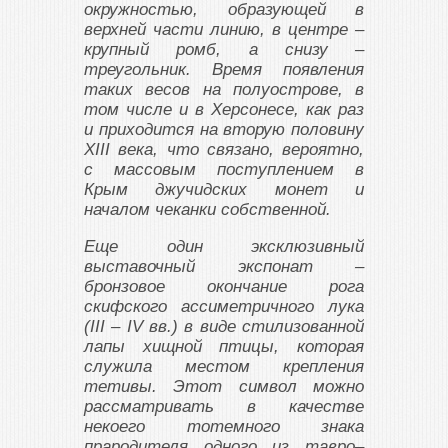
окружностью, образующей в
верхней части линию, в центре –
крупный ромб, а снизу –
треугольник. Время появления
таких весов на полуострове, в
том числе и в Херсонесе, как раз
и приходится на вторую половину
XIII века, что связано, вероятно,
с массовым поступлением в
Крым джучидских монет и
началом чеканки собственной.
Еще один эксклюзивный
выставочный экспонат –
бронзовое окончание рога
скифского ассиметричного лука
(III – IV вв.) в виде стилизованной
лапы хищной птицы, которая
служила местом крепления
тетивы. Этот символ можно
рассматривать в качестве
некоего тотемного знака
прародителя одного из тавро–