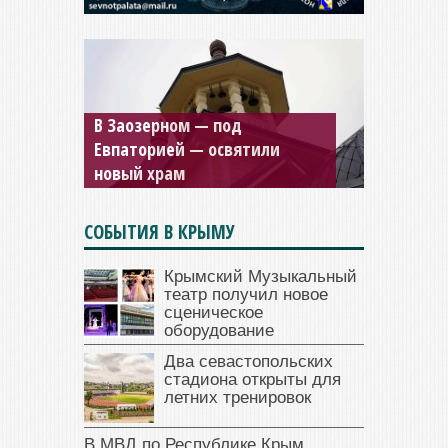
Мужской монастырь Косьмы
и Дамиана в Крыму вновь
открыт для посещения
СОБЫТИЯ В КРЫМУ
Крымский Музыкальный
театр получил новое
сценическое
оборудование
Два севастопольских
стадиона открыты для
летних тренировок
В МВД по Республике Крым