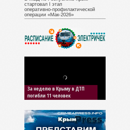
стартовал I этап
оперативно‑профилактической
операции «Мак‑2026»
В Джанкое водитель ВАЗа
сбил двух детей на «зебре»