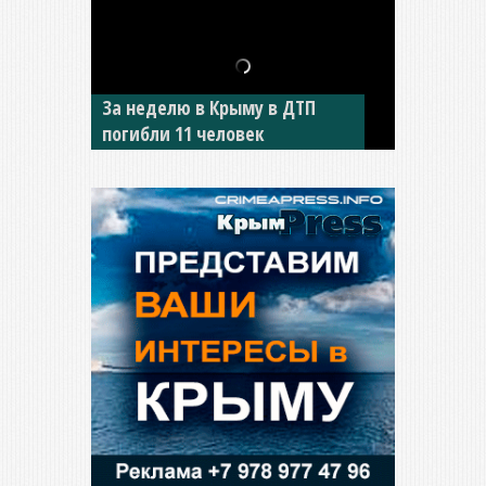
В Джанкое водитель ВАЗа
сбил двух детей на «зебре»