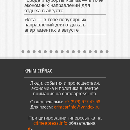
Города и курорты Крыма — в топе
экономных направлений для
отдыха в августе
Ялта — в топе популярных
направлений для отдыха в
апартаментах в августе
КРЫМ СЕЙЧАС
Люди, события и происшествия,
экономика и политика в центре
внимания на crimeapress.info.
Отдел рекламы:
+7 (978) 977 47 96
Для писем:
crimearfinfo@yandex.ru
При цитировании гиперссылка на
crimeapress.info
обязательна.
*