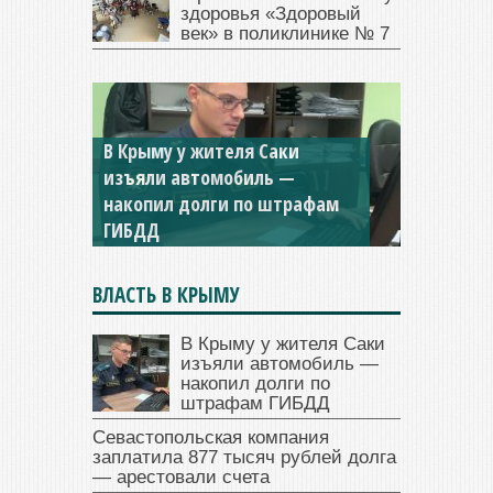
здоровья «Здоровый
век» в поликлинике № 7
В Крыму у жителя Саки
изъяли автомобиль —
Севастопольская компания
накопил долги по штрафам
заплатила 877 тысяч рублей
ГИБДД
долга — арестовали счета
ВЛАСТЬ В КРЫМУ
В Крыму у жителя Саки
изъяли автомобиль —
накопил долги по
штрафам ГИБДД
Севастопольская компания
заплатила 877 тысяч рублей долга
— арестовали счета