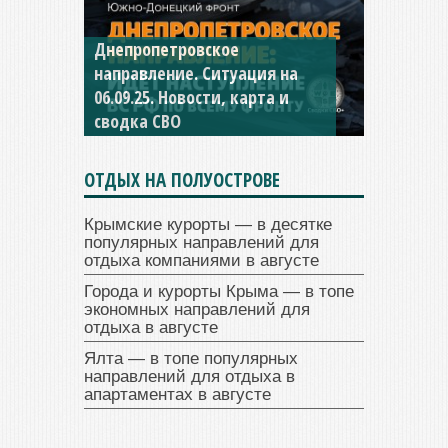
Днепропетровское
Константиновское
направление. Ситуация на
направление. Ситуация на
06.09.25. Новости, карта и
04.09.25 Новости, карта и
сводка СВО
сводка СВО
ОТДЫХ НА ПОЛУОСТРОВЕ
Крымские курорты — в десятке
популярных направлений для
отдыха компаниями в августе
Города и курорты Крыма — в топе
экономных направлений для
отдыха в августе
Ялта — в топе популярных
направлений для отдыха в
апартаментах в августе