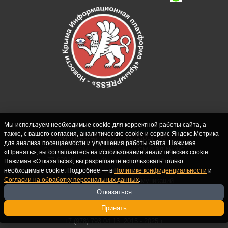
Мы используем необходимые cookie для корректной работы сайта, а
также, с вашего согласия, аналитические cookie и сервис Яндекс.Метрика
СИ "Новости Крыма - КрымPRESS".
для анализа посещаемости и улучшения работы сайта. Нажимая
Свидетельство о регистрации СМИ ЭЛ № ФС
«Принять», вы соглашаетесь на использование аналитических cookie.
77-62916 выдано Федеральной службой по
Нажимая «Отказаться», вы разрешаете использовать только
надзору в сфере связи, информационных
необходимые cookie. Подробнее — в
Политике конфиденциальности
и
Согласии на обработку персональных данных
.
технологий и массовых коммуникаций
(Роскомнадзор) 10.09.2015. Учредитель и
Отказаться
главный редактор: Крутских С.М. Почта:
Принять
crimearfinfo@yandex.ru. Телефон Редакции:
+7 (978) 793 04 13. 2015 - 2025гг.