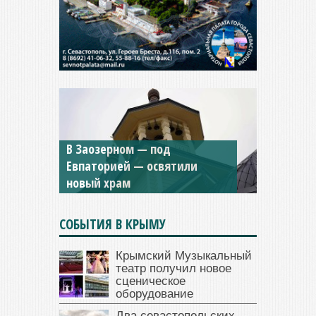
В Заозерном — под
Мужской монастырь Косьмы
Евпаторией — освятили
и Дамиана в Крыму вновь
новый храм
открыт для посещения
СОБЫТИЯ В КРЫМУ
Крымский Музыкальный
театр получил новое
сценическое
оборудование
Два севастопольских