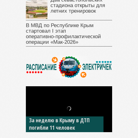
стадиона открыты для
летних тренировок
В МВД по Республике Крым
стартовал I этап
оперативно‑профилактической
операции «Мак‑2026»
За неделю в Крыму в ДТП
В Джанкое водитель ВАЗа
погибли 11 человек
сбил двух детей на «зебре»