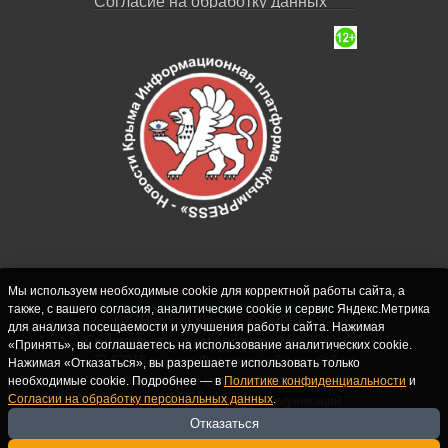
Согласие на обработку данных
Мы используем необходимые cookie для корректной работы сайта, а
также, с вашего согласия, аналитические cookie и сервис Яндекс.Метрика
СИ "Новости Крыма - КрымPRESS".
для анализа посещаемости и улучшения работы сайта. Нажимая
Свидетельство о регистрации СМИ ЭЛ № ФС
«Принять», вы соглашаетесь на использование аналитических cookie.
77-62916 выдано Федеральной службой по
Нажимая «Отказаться», вы разрешаете использовать только
надзору в сфере связи, информационных
необходимые cookie. Подробнее — в
Политике конфиденциальности
и
Согласии на обработку персональных данных
.
технологий и массовых коммуникаций
(Роскомнадзор) 10.09.2015. Учредитель и
Отказаться
главный редактор: Крутских С.М. Почта: