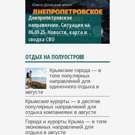
Днепропетровское
Константиновское
направление. Ситуация на
направление. Ситуация на
06.09.25. Новости, карта и
04.09.25 Новости, карта и
сводка СВО
сводка СВО
ОТДЫХ НА ПОЛУОСТРОВЕ
Крымские города — в
топе популярных
направлений для
одиночного отдыха в
августе
Крымские курорты — в десятке
популярных направлений для
отдыха компаниями в августе
Города и курорты Крыма — в топе
экономных направлений для
отдыха в августе