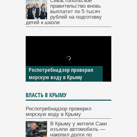
Севастопольское
правительство вновь
выплатит по 5 тысяч
рублей на подготовку
детей к школе
В Крыму у жителя Саки
изъяли автомобиль —
Роспотребнадзор проверил
накопил долги по штрафам
морскую воду в Крыму
ГИБДД
ВЛАСТЬ В КРЫМУ
Роспотребнадзор проверил
морскую воду в Крыму
В Крыму у жителя Саки
изъяли автомобиль —
накопил долги по