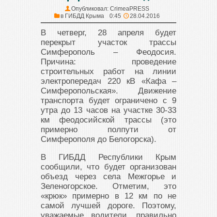
Опубликовал:
CrimeaPRESS
в
ГИБДД Крыма
0:45
28.04.2016
В четверг, 28 апреля будет
перекрыт участок трассы
Симферополь – Феодосия.
Причина: проведение
строительных работ на линии
электропередач 220 кВ «Кафа –
Симферопольская». Движение
транспорта будет ограничено с 9
утра до 13 часов на участке 30-33
км феодосийской трассы (это
примерно полпути от
Симферополя до Белогорска).
В ГИБДД Республики Крым
сообщили, что будет организован
объезд через села Межгорье и
Зеленогорское. Отметим, это
«крюк» примерно в 12 км по не
самой лучшей дороге. Поэтому,
уважаемые водители, правильно