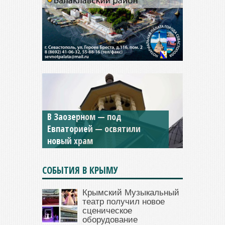
В Заозерном — под
Мужской монастырь Косьмы
Евпаторией — освятили
и Дамиана в Крыму вновь
новый храм
открыт для посещения
СОБЫТИЯ В КРЫМУ
Крымский Музыкальный
театр получил новое
сценическое
оборудование