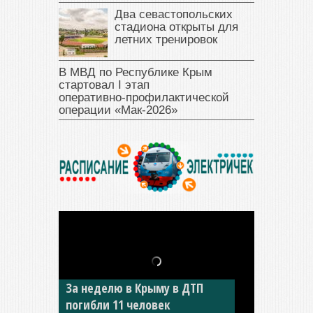
Два севастопольских
стадиона открыты для
летних тренировок
В МВД по Республике Крым
стартовал I этап
оперативно‑профилактической
операции «Мак‑2026»
За неделю в Крыму в ДТП
В Джанкое водитель ВАЗа
погибли 11 человек
сбил двух детей на «зебре»