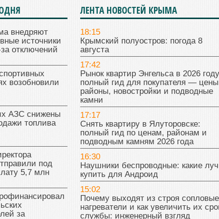
ГОДНЯ
ЛЕНТА НОВОСТЕЙ КРЫМА
ма внедряют
18:15
ивные источники
Крымский полуостров: погода 8
-за отключений
августа
17:42
 спортивных
Рынок квартир Энгельса в 2026 году
ях возобновили
полный гид для покупателя — цены
районы, новостройки и подводные
камни
их АЗС снижены
17:17
одажи топлива
Снять квартиру в Ялуторовске:
полный гид по ценам, районам и
подводным камням 2026 года
иректора
16:30
отправили под
Наушники беспроводные: какие лу
плату 5,7 млн
купить для Андроид
15:02
рофинансировал
Почему выходят из строя сопловые
льских
нагреватели и как увеличить их сро
лей за
службы: инженерный взгляд