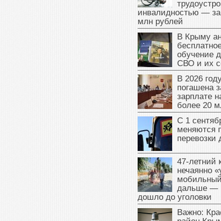
трудоустро
инвалидностью — за
млн рублей
В Крыму а
бесплатное
обучение д
СВО и их 
В 2026 год
погашена з
зарплате 
более 20 м
С 1 сентяб
меняются 
перевозки 
47‑летний
нечаянно «
мобильный
дальше — 
дошло до уголовки
Важно: Кра