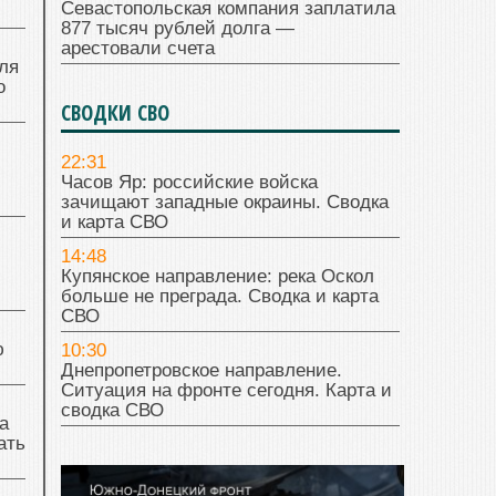
Севастопольская компания заплатила
877 тысяч рублей долга —
арестовали счета
ля
о
СВОДКИ СВО
22:31
Часов Яр: российские войска
зачищают западные окраины. Сводка
и карта СВО
14:48
Купянское направление: река Оскол
больше не преграда. Сводка и карта
СВО
ю
10:30
Днепропетровское направление.
Ситуация на фронте сегодня. Карта и
сводка СВО
а
ать