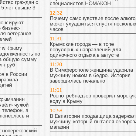
йство граждан с
специалистов НОМАКОН
 5 лет свыше 3
12:32
Почему самочувствие после алкого
нонсируют
может ухудшиться спустя нескольк
 бизнес-
часов
ля ветеранов
11:31
семей
Крымские города — в топе
у в Крыму
популярных направлений для
адолженность по
одиночного отдыха в августе
на общую сумму
11:20
лн руб
В Симферополе женщина ударила
ря в России
мужчину ножом в бедро. История
правила
завершилась печально
детей
11:01
Роспотребнадзор проверил морску
 крымчанин
воду в Крыму
увёл» чужой
 телефон, а
10:58
понеслось и
В Евпатории продавщица задержал
мужчину, который пытался обворов
магазин
сноперекопский