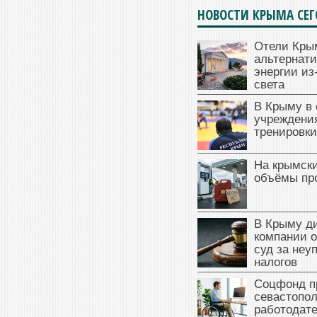
НОВОСТИ КРЫМА СЕ
Отели Кры
альтернат
энергии из
света
В Крыму в
учреждени
тренировки
На крымск
объёмы пр
В Крыму д
компании 
суд за неу
налогов
Соцфонд п
севастопо
работодате