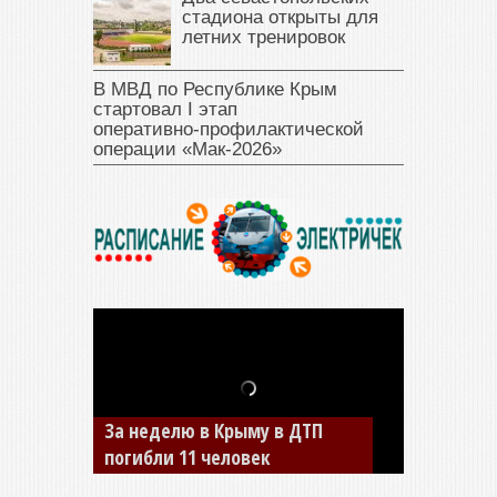
стадиона открыты для
летних тренировок
В МВД по Республике Крым
стартовал I этап
оперативно‑профилактической
операции «Мак‑2026»
В Джанкое водитель ВАЗа
сбил двух детей на «зебре»