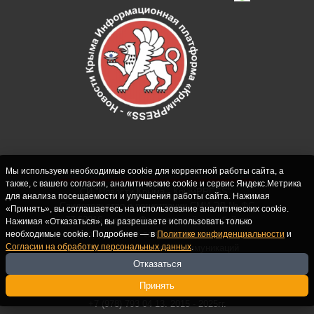
Мы используем необходимые cookie для корректной работы сайта, а
также, с вашего согласия, аналитические cookie и сервис Яндекс.Метрика
СИ "Новости Крыма - КрымPRESS".
для анализа посещаемости и улучшения работы сайта. Нажимая
Свидетельство о регистрации СМИ ЭЛ № ФС
«Принять», вы соглашаетесь на использование аналитических cookie.
77-62916 выдано Федеральной службой по
Нажимая «Отказаться», вы разрешаете использовать только
надзору в сфере связи, информационных
необходимые cookie. Подробнее — в
Политике конфиденциальности
и
Согласии на обработку персональных данных
.
технологий и массовых коммуникаций
(Роскомнадзор) 10.09.2015. Учредитель и
Отказаться
главный редактор: Крутских С.М. Почта:
Принять
crimearfinfo@yandex.ru. Телефон Редакции:
+7 (978) 793 04 13. 2015 - 2025гг.