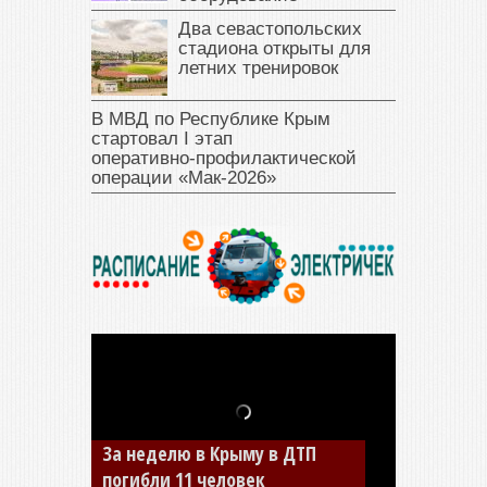
Два севастопольских
стадиона открыты для
летних тренировок
В МВД по Республике Крым
стартовал I этап
оперативно‑профилактической
операции «Мак‑2026»
В Джанкое водитель ВАЗа
сбил двух детей на «зебре»