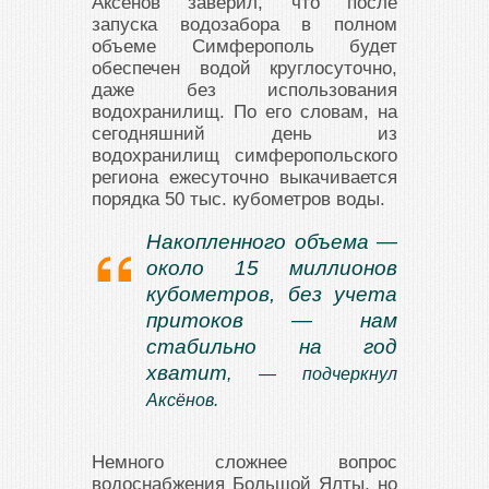
Аксёнов заверил, что после
запуска водозабора в полном
объеме Симферополь будет
обеспечен водой круглосуточно,
даже без использования
водохранилищ. По его словам, на
сегодняшний день из
водохранилищ симферопольского
региона ежесуточно выкачивается
порядка 50 тыс. кубометров воды.
Накопленного объема —
около 15 миллионов
кубометров, без учета
притоков — нам
стабильно на год
хватит
, — подчеркнул
Аксёнов.
Немного сложнее вопрос
водоснабжения Большой Ялты, но