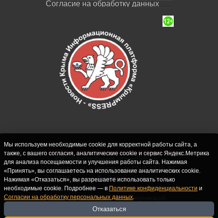
Согласие на обработку данных
Мы используем необходимые cookie для корректной работы сайта, а
также, с вашего согласия, аналитические cookie и сервис Яндекс.Метрика
СИ "Новости Крыма - КрымPRESS".
для анализа посещаемости и улучшения работы сайта. Нажимая
Свидетельство о регистрации СМИ ЭЛ № ФС
«Принять», вы соглашаетесь на использование аналитических cookie.
77-62916 выдано Федеральной службой по
Нажимая «Отказаться», вы разрешаете использовать только
надзору в сфере связи, информационных
необходимые cookie. Подробнее — в
Политике конфиденциальности
и
Согласии на обработку персональных данных
.
технологий и массовых коммуникаций
(Роскомнадзор) 10.09.2015. Учредитель и
Отказаться
главный редактор: Крутских С.М. Почта: