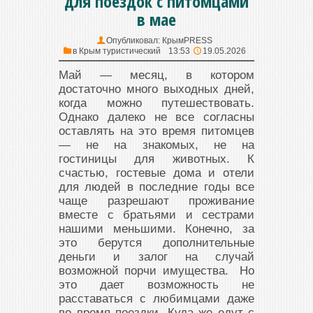
для поездок с питомцами
в мае
Опубликовал:
КрымPRESS
в
Крым туристический
13:53
19.05.2026
Май — месяц, в котором
достаточно много выходных дней,
когда можно путешествовать.
Однако далеко не все согласны
оставлять на это время питомцев
— не на знакомых, не на
гостиницы для животных. К
счастью, гостевые дома и отели
для людей в последние годы все
чаще разрешают проживание
вместе с братьями и сестрами
нашими меньшими. Конечно, за
это берутся дополнительные
деньги и залог на случай
возможной порчи имущества. Но
это дает возможность не
расставаться с любимцами даже
во время поездки. Куда же едут с