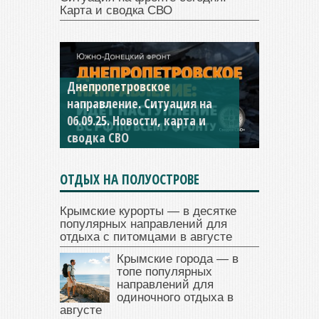
Карта и сводка СВО
Днепропетровское
Константиновское
направление. Ситуация на
направление. Ситуация на
06.09.25. Новости, карта и
04.09.25 Новости, карта и
сводка СВО
сводка СВО
ОТДЫХ НА ПОЛУОСТРОВЕ
Крымские курорты — в десятке
популярных направлений для
отдыха с питомцами в августе
Крымские города — в
топе популярных
направлений для
одиночного отдыха в
августе