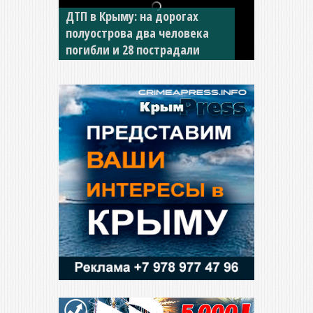
ДТП в Крыму: на дорогах
полуострова два человека
За неделю в Крыму в ДТП
погибли и 28 пострадали
погибли 11 человек