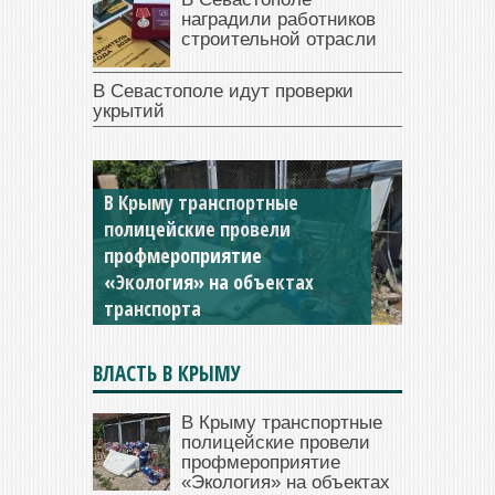
наградили работников
строительной отрасли
В Севастополе идут проверки
укрытий
В Крыму транспортные
полицейские провели
профмероприятие
«Экология» на объектах
Роспотребнадзор проверил
транспорта
морскую воду в Крыму
ВЛАСТЬ В КРЫМУ
В Крыму транспортные
полицейские провели
профмероприятие
«Экология» на объектах