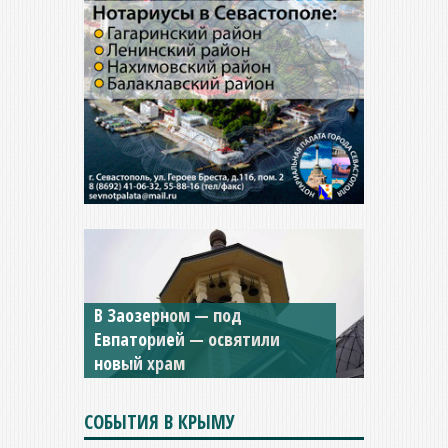
В Заозерном — под
Мужской монастырь Косьмы
Евпаторией — освятили
и Дамиана в Крыму вновь
новый храм
открыт для посещения
СОБЫТИЯ В КРЫМУ