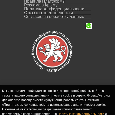
Правила Платформы
Реклама в Крыму
Политика конфиденциальности
Отказ от ответственности
Согласие на обработку данных
Мы используем необходимые cookie для корректной работы сайта, а
также, с вашего согласия, аналитические cookie и сервис Яндекс.Метрика
СИ "Новости Крыма - КрымPRESS".
для анализа посещаемости и улучшения работы сайта. Нажимая
Свидетельство о регистрации СМИ ЭЛ № ФС
«Принять», вы соглашаетесь на использование аналитических cookie.
77-62916 выдано Федеральной службой по
Нажимая «Отказаться», вы разрешаете использовать только
надзору в сфере связи, информационных
необходимые cookie. Подробнее — в
Политике конфиденциальности
и