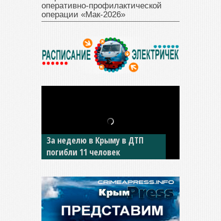
оперативно‑профилактической
операции «Мак‑2026»
В Джанкое водитель ВАЗа
сбил двух детей на «зебре»