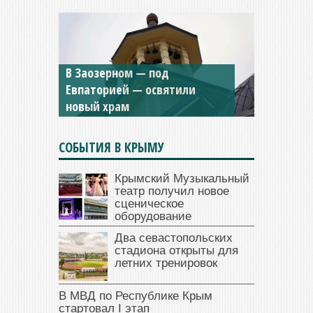
Мужской монастырь Косьмы
и Дамиана в Крыму вновь
открыт для посещения
СОБЫТИЯ В КРЫМУ
Крымский Музыкальный
театр получил новое
сценическое
оборудование
Два севастопольских
стадиона открыты для
летних тренировок
В МВД по Республике Крым
стартовал I этап