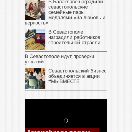
В Балаклаве наградили
севастопольские
семейные пары
медалями «За любовь и
верность»
В Севастополе
наградили работников
строительной отрасли
В Севастополе идут проверки
укрытий
Севастопольский бизнес
объединяется в акции
#МЫВМЕСТЕ
В Крыму у жителя Саки
изъяли автомобиль —
накопил долги по штрафам