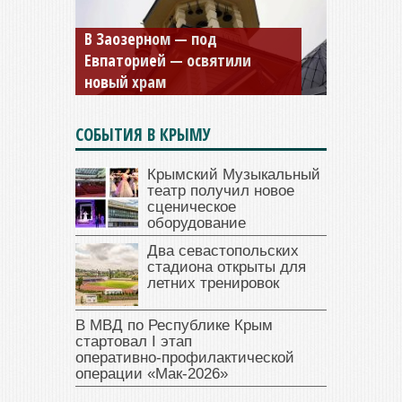
Мужской монастырь Косьмы
и Дамиана в Крыму вновь
открыт для посещения
СОБЫТИЯ В КРЫМУ
Крымский Музыкальный
театр получил новое
сценическое
оборудование
Два севастопольских
стадиона открыты для
летних тренировок
В МВД по Республике Крым
стартовал I этап
оперативно‑профилактической
операции «Мак‑2026»