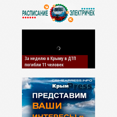
В Джанкое водитель ВАЗа
сбил двух детей на «зебре»