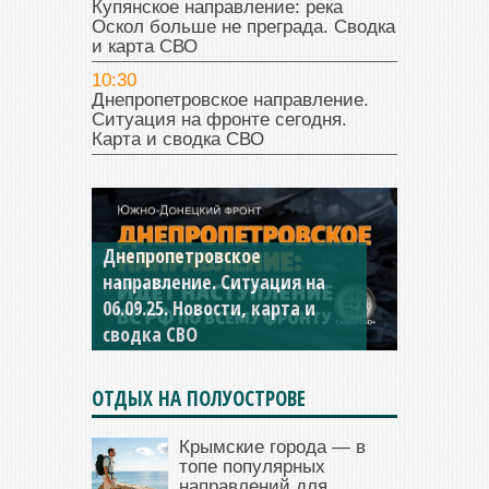
Купянское направление: река
Оскол больше не преграда. Сводка
и карта СВО
10:30
Днепропетровское направление.
Ситуация на фронте сегодня.
Карта и сводка СВО
Днепропетровское
Константиновское
направление. Ситуация на
направление. Ситуация на
06.09.25. Новости, карта и
04.09.25 Новости, карта и
сводка СВО
сводка СВО
ОТДЫХ НА ПОЛУОСТРОВЕ
Крымские города — в
топе популярных
направлений для