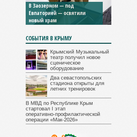
Мужской монастырь Косьмы
и Дамиана в Крыму вновь
открыт для посещения
СОБЫТИЯ В КРЫМУ
Крымский Музыкальный
театр получил новое
сценическое
оборудование
Два севастопольских
стадиона открыты для
летних тренировок
В МВД по Республике Крым
стартовал I этап
оперативно‑профилактической
операции «Мак‑2026»