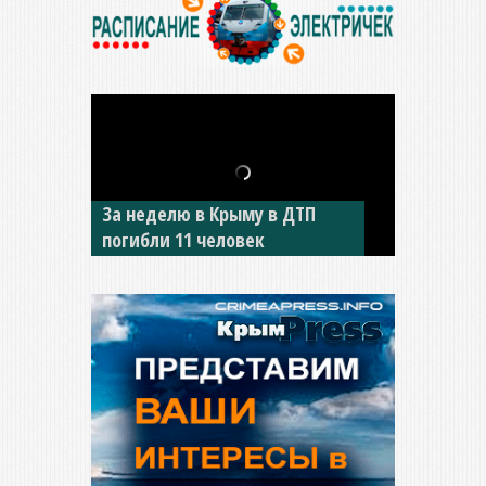
За неделю в Крыму в ДТП
В Джанкое водитель ВАЗа
погибли 11 человек
сбил двух детей на «зебре»