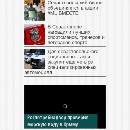
Севастопольский бизнес
объединяется в акции
#МЫВМЕСТЕ
В Севастополе
наградили лучших
спортсменов, тренеров и
ветеранов спорта
Для севастопольского
социального такси
закупят еще четыре
специализированных
автомобиля
В Крыму у жителя Саки
изъяли автомобиль —
Роспотребнадзор проверил
накопил долги по штрафам
морскую воду в Крыму
ГИБДД