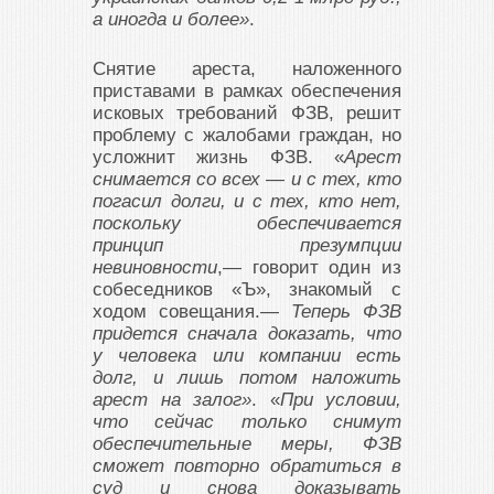
а иногда и более»
.
Снятие ареста, наложенного
приставами в рамках обеспечения
исковых требований ФЗВ, решит
проблему с жалобами граждан, но
усложнит жизнь ФЗВ. «
Арест
снимается со всех — и с тех, кто
погасил долги, и с тех, кто нет,
поскольку обеспечивается
принцип презумпции
невиновности
,— говорит один из
собеседников «Ъ», знакомый с
ходом совещания.—
Теперь ФЗВ
придется сначала доказать, что
у человека или компании есть
долг, и лишь потом наложить
арест на залог»
. «
При условии,
что сейчас только снимут
обеспечительные меры, ФЗВ
сможет повторно обратиться в
суд и снова доказывать