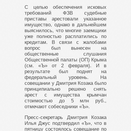
С целью обеспечения исковых
требований ФЗВ судебные
приставы арестовали указанное
имущество, однако в дальнейшем
выяснилось, что многие заемщики
уже полностью расплатились по
кредитам. В связи с жалобами
вопрос был вынесен на
общественные слушания
Общественной палаты (ОП) Крыма
(см. «Ъ» от 2 февраля). И в
результате был поднят на
федеральный уровень. На
совещании у Дмитрия Козака было
принципиально решено снять
арест с имущества крымчан
стоимостью до 5 млн руб.,
отмечают собеседники «Ъ».
Пресс-секретарь Дмитрия Козака
Илья Джус подтвердил «Ъ», что в
пятницу состоялось совещание по