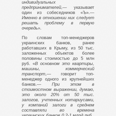
индивидуальных
предпринимателей
,— указывает
один из собеседников «Ъ».—
Именно в отношении них следует
решать проблему в первую
очередь»
.
По словам топ-менеджеров
украинских банков, ранее
работавших в Крыму, из 50 тыс.
заложенных объектов более
половины стоимостью до 5 млн
руб. «
В основном это квартиры,
машины, коммерческий
транспорт
,— говорит топ-
менеджер одного из крупнейших
банков.—
При этом в
стоимостном выражении, думаю,
это около 20% от 50 тыс.
залогов, учтенных нотариусами,
у компаний залоги в среднем
составляли во времена
украинских банков 0,2-1 млрд руб.,