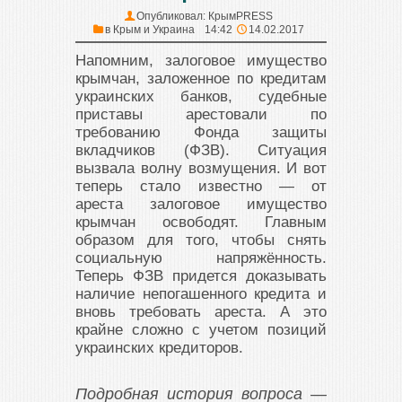
Опубликовал:
КрымPRESS
в
Крым и Украина
14:42
14.02.2017
Напомним, залоговое имущество
крымчан, заложенное по кредитам
украинских банков, судебные
приставы арестовали по
требованию Фонда защиты
вкладчиков (ФЗВ). Ситуация
вызвала волну возмущения. И вот
теперь стало известно — от
ареста залоговое имущество
крымчан освободят. Главным
образом для того, чтобы снять
социальную напряжённость.
Теперь ФЗВ придется доказывать
наличие непогашенного кредита и
вновь требовать ареста. А это
крайне сложно с учетом позиций
украинских кредиторов.
Подробная история вопроса —