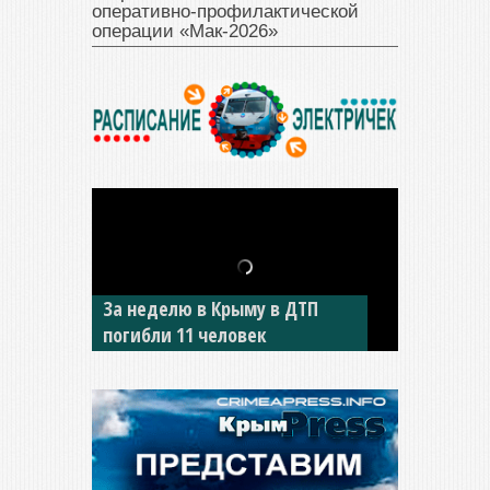
оперативно‑профилактической
операции «Мак‑2026»
В Джанкое водитель ВАЗа
сбил двух детей на «зебре»