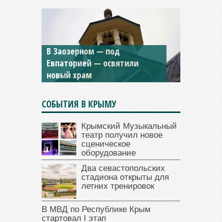
Мужской монастырь Косьмы
и Дамиана в Крыму вновь
открыт для посещения
СОБЫТИЯ В КРЫМУ
Крымский Музыкальный
театр получил новое
сценическое
оборудование
Два севастопольских
стадиона открыты для
летних тренировок
В МВД по Республике Крым
стартовал I этап