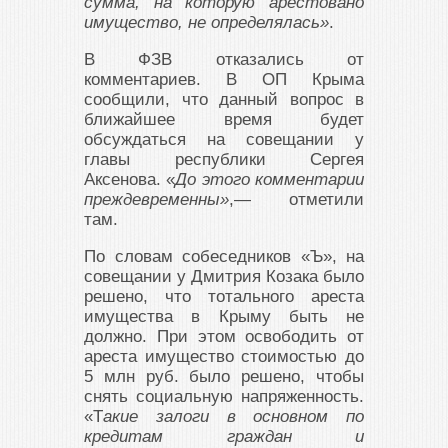
сумма, на которую арестовано
имущество, не определялась»
.
В ФЗВ отказались от
комментариев. В ОП Крыма
сообщили, что данный вопрос в
ближайшее время будет
обсуждаться на совещании у
главы республики Сергея
Аксенова. «
До этого комментарии
преждевременны»
,— отметили
там.
По словам собеседников «Ъ», на
совещании у Дмитрия Козака было
решено, что тотального ареста
имущества в Крыму быть не
должно. При этом освободить от
ареста имущество стоимостью до
5 млн руб. было решено, чтобы
снять социальную напряженность.
«Т
акие залоги в основном по
кредитам граждан и