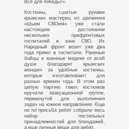
Всё для победы!».
Костюмы, сшитые руками
крымских мастериц из движения
«Шьем СВОим» уже стали
настоящим достоянием
нескольких прифронтовых
госпиталей в зоне СВО. Их
Народный фронт возит уже два
года прямо в госпитали. Раненые
бойцы и военные медики от всей
души благодарят крымских
женщин за удобные костюмы,
которые изготавливают для
разных времен года. В этом раз
целую партию таких костюмов
вручили эвакуационной группе,
перекинутой для выполнения
задач на южное направление. Еще
по по просьба ребят собрали весь
набор постельных
принадлежностей для блиндажей,
а еще личные вещи для ребят.