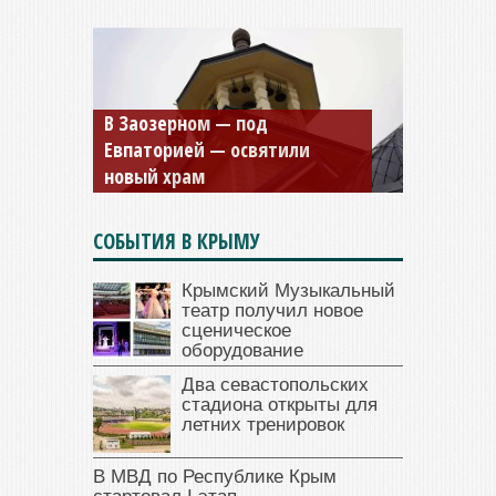
Мужской монастырь Косьмы
и Дамиана в Крыму вновь
открыт для посещения
СОБЫТИЯ В КРЫМУ
Крымский Музыкальный
театр получил новое
сценическое
оборудование
Два севастопольских
стадиона открыты для
летних тренировок
В МВД по Республике Крым