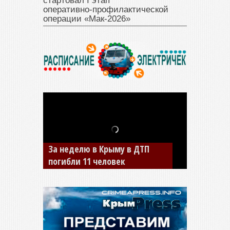
стартовал I этап
оперативно‑профилактической
операции «Мак‑2026»
В Джанкое водитель ВАЗа
сбил двух детей на «зебре»