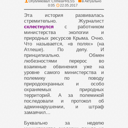
Опубликовал:
CrimeaPRESS
в
Актуально
0:05
22.05.2017
Эта история развивалась
стремительно. Журналист
схлестнулся
с работником
министерства экологии и
природных ресурсов Крыма. Очно.
Что называется, «в полях» (на
Атлеше). По делу. И
принципиально. Обмен
любезностями перерос во
взаимные обвинения уже на
уровне самого министерства и
полемику по поводу
природоохранных и особо
охраняемых природных
территорий. А за полемикой
последовали и протокол об
админнарушении, и штраф
замаячил…
Буквально за неделю