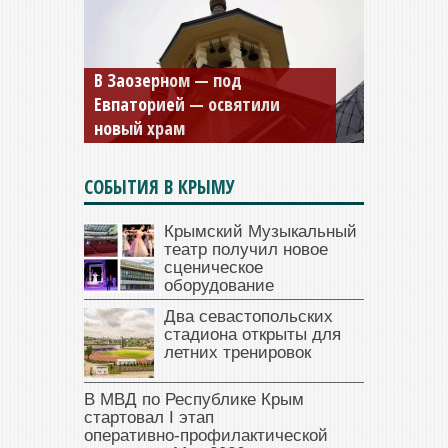
Мужской монастырь Косьмы
и Дамиана в Крыму вновь
открыт для посещения
СОБЫТИЯ В КРЫМУ
Крымский Музыкальный
театр получил новое
сценическое
оборудование
Два севастопольских
стадиона открыты для
летних тренировок
В МВД по Республике Крым
стартовал I этап
оперативно‑профилактической