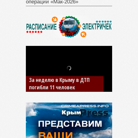
операции «Мак‑2026»
В Джанкое водитель ВАЗа
сбил двух детей на «зебре»