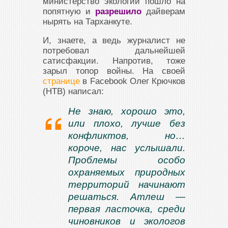
министерство экологии пошло на
попятную и
разрешило
дайверам
нырять на Тарханкуте.
И, знаете, а ведь журналист не
потребовал дальнейшей
сатисфакции. Напротив, тоже
зарыл топор войны. На своей
странице
в Facebook Олег Крючков
(НТВ) написал:
Не знаю, хорошо это,
или плохо, лучше без
конфликтов, но…
короче, нас услышали.
Проблемы особо
охраняемых природных
территорий начинают
решаться. Атлеш —
первая ласточка, среди
чиновников и экологов