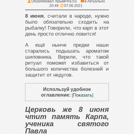
Опубликовал:
КрымPRESS
в
Актуально
20:48
07.06.2021
8 июня
, считали в народе, нужно
было обязательно сходить на
рыбалку! Говорили, что карп в этот
день просто отлично ловится!
А ещё нынче предки наши
старались подышать ароматом
шиповника. Верили, что такой
ритуал поможет избавиться от
большого количества болезней и
защитит от недугов.
Используй удобное
оглавление:
[
Показать
]
Церковь же 8 июня
чтит память Карпа,
ученика святого
Павла