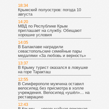
18:34
Крымский полуостров: погода 10
августа
14:20
МВД по Республике Крым
приглашает на службу. Обещают
хорошие условия
14:05
В Балаклаве наградили
севастопольские семейные пары
медалями «За любовь и верность»
13:37
В Крыму турист оказался в ловушке
на горе Таракташ
12:55
В Симферополе мужчина оставил
велосипед без присмотра в холле
учреждения. Велосипед «ушёл»… на
реставрацию
12:43
В Крыму — чрезвычайная пожарная