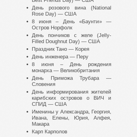
Best Friends Day) — США
День розового вина (National
Rose Day) — США
8 июня – День «Баунти» —
Остров Норфолк
День пончиков с желе (Jelly-
Filled Doughnut Day) — США
Праздник Тано — Корея
День инженера — Перу
8 июня – День рождения
монарха — Великобритания
День Приможа Трубара —
Словения
День информирования жителей
карибских островов о ВИЧ и
СПИД — США
Именины у Александра, Георгия,
Ивана, Елены, Юрия, Алфея,
Макара
Карп Карполов