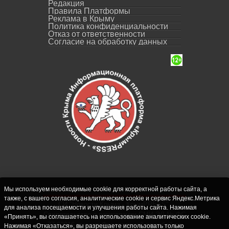
Редакция
Правила Платформы
Реклама в Крыму
Политика конфиденциальности
Отказ от ответственности
Согласие на обработку данных
Мы используем необходимые cookie для корректной работы сайта, а
также, с вашего согласия, аналитические cookie и сервис Яндекс.Метрика
СИ "Новости Крыма - КрымPRESS".
для анализа посещаемости и улучшения работы сайта. Нажимая
Свидетельство о регистрации СМИ ЭЛ № ФС
«Принять», вы соглашаетесь на использование аналитических cookie.
77-62916 выдано Федеральной службой по
Нажимая «Отказаться», вы разрешаете использовать только