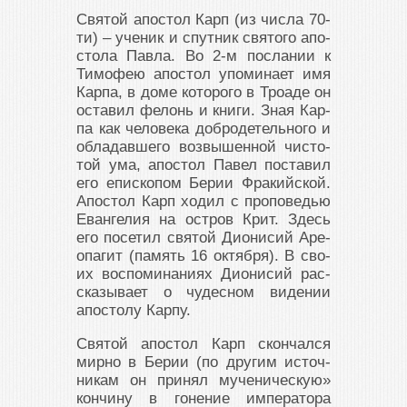
Свя­той апо­стол Карп (из чис­ла 70-
ти) – уче­ник и спут­ник свя­то­го апо­
сто­ла Пав­ла. Во 2-м по­сла­нии к
Ти­мо­фею апо­стол упо­ми­на­ет имя
Кар­па, в до­ме ко­то­ро­го в Тро­аде он
оста­вил фе­лонь и кни­ги. Зная Кар­
па как че­ло­ве­ка доб­ро­де­тель­но­го и
об­ла­дав­ше­го воз­вы­шен­ной чи­сто­
той ума, апо­стол Па­вел по­ста­вил
его епи­ско­пом Бе­рии Фра­кий­ской.
Апо­стол Карп хо­дил с про­по­ве­дью
Еван­ге­лия на ост­ров Крит. Здесь
его по­се­тил свя­той Ди­о­ни­сий Аре­
о­па­гит (па­мять 16 ок­тяб­ря). В сво­
их вос­по­ми­на­ни­ях Ди­о­ни­сий рас­
ска­зы­ва­ет о чу­дес­ном ви­де­нии
апо­сто­лу Кар­пу.
Свя­той апо­стол Карп скон­чал­ся
мир­но в Бе­рии (по дру­гим ис­точ­
ни­кам он при­нял му­че­ни­че­скую»
кон­чи­ну в го­не­ние им­пе­ра­то­ра