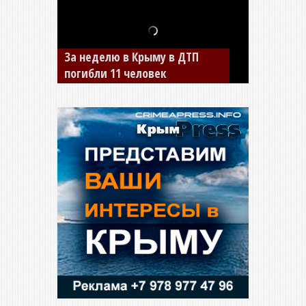
В Джанкое водитель ВАЗа
сбил двух детей на «зебре»