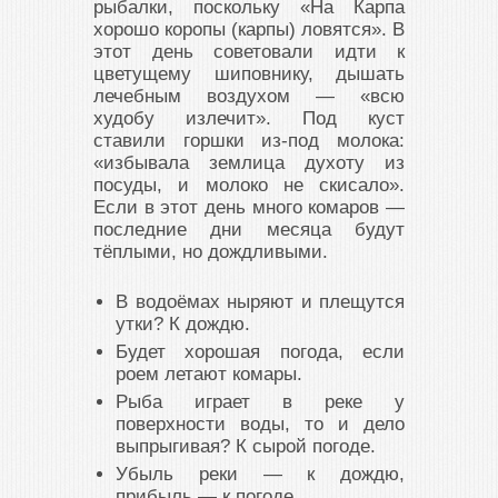
рыбалки, поскольку «На Карпа
хорошо коропы (карпы) ловятся». В
этот день советовали идти к
цветущему шиповнику, дышать
лечебным воздухом — «всю
худобу излечит». Под куст
ставили горшки из-под молока:
«избывала землица духоту из
посуды, и молоко не скисало».
Если в этот день много комаров —
последние дни месяца будут
тёплыми, но дождливыми.
В водоёмах ныряют и плещутся
утки? К дождю.
Будет хорошая погода, если
роем летают комары.
Рыба играет в реке у
поверхности воды, то и дело
выпрыгивая? К сырой погоде.
Убыль реки — к дождю,
прибыль — к погоде.