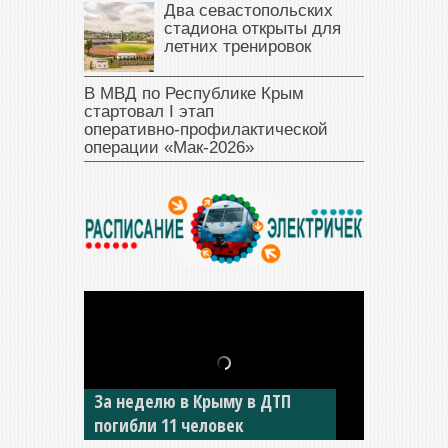
Два севастопольских
стадиона открыты для
летних тренировок
В МВД по Республике Крым
стартовал I этап
оперативно‑профилактической
операции «Мак‑2026»
За неделю в Крыму в ДТП
В Джанкое водитель ВАЗа
погибли 11 человек
сбил двух детей на «зебре»