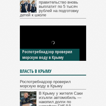
правительство вновь
выплатит по 5 тысяч
рублей на подготовку
детей к школе
В Крыму у жителя Саки
изъяли автомобиль —
Роспотребнадзор проверил
накопил долги по штрафам
морскую воду в Крыму
ГИБДД
ВЛАСТЬ В КРЫМУ
Роспотребнадзор проверил
морскую воду в Крыму
В Крыму у жителя Саки
изъяли автомобиль —
накопил долги по