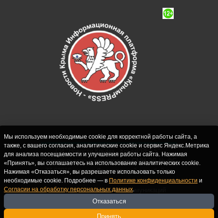
Мы используем необходимые cookie для корректной работы сайта, а
также, с вашего согласия, аналитические cookie и сервис Яндекс.Метрика
СИ "Новости Крыма - КрымPRESS".
для анализа посещаемости и улучшения работы сайта. Нажимая
Свидетельство о регистрации СМИ ЭЛ № ФС
«Принять», вы соглашаетесь на использование аналитических cookie.
77-62916 выдано Федеральной службой по
Нажимая «Отказаться», вы разрешаете использовать только
надзору в сфере связи, информационных
необходимые cookie. Подробнее — в
Политике конфиденциальности
и
Согласии на обработку персональных данных
.
технологий и массовых коммуникаций
(Роскомнадзор) 10.09.2015. Учредитель и
Отказаться
главный редактор: Крутских С.М. Почта:
Принять