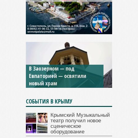
В Заозерном — под
Мужской монастырь Косьмы
Евпаторией — освятили
и Дамиана в Крыму вновь
новый храм
открыт для посещения
СОБЫТИЯ В КРЫМУ
Крымский Музыкальный
театр получил новое
сценическое
оборудование