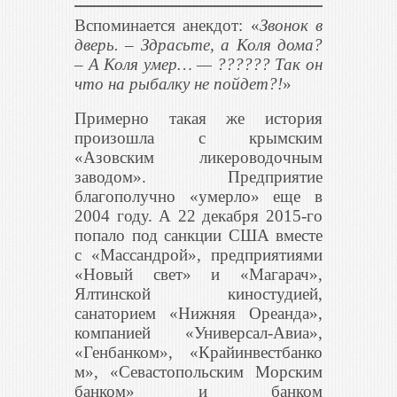
Вспоминается анекдот: «
Звонок в
дверь. – Здрасьте, а Коля дома?
– А Коля умер… — ?????? Так он
что на рыбалку не пойдет?!
»
Примерно такая же история
произошла с крымским
«Азовским ликероводочным
заводом». Предприятие
благополучно «умерло» еще в
2004 году. А 22 декабря 2015-го
попало под санкции США вместе
с «Массандрой», предприятиями
«Новый свет» и «Магарач»,
Ялтинской киностудией,
санаторием «Нижняя Ореанда»,
компанией «Универсал-Авиа»
,
«Генбанком», «Крайинвестбанко
м», «Севастопольским Морским
банком» и банком