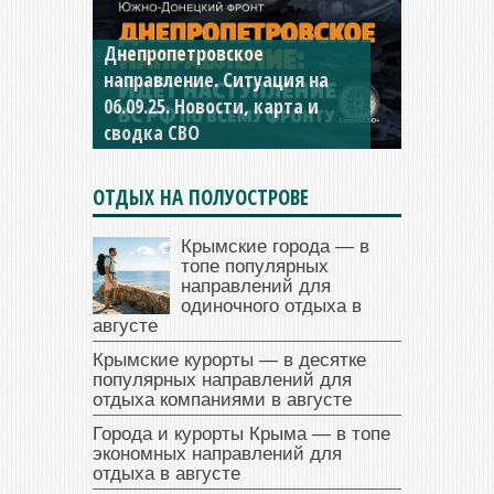
Днепропетровское
Константиновское
направление. Ситуация на
направление. Ситуация на
06.09.25. Новости, карта и
04.09.25 Новости, карта и
сводка СВО
сводка СВО
ОТДЫХ НА ПОЛУОСТРОВЕ
Крымские города — в
топе популярных
направлений для
одиночного отдыха в
августе
Крымские курорты — в десятке
популярных направлений для
отдыха компаниями в августе
Города и курорты Крыма — в топе
экономных направлений для
отдыха в августе