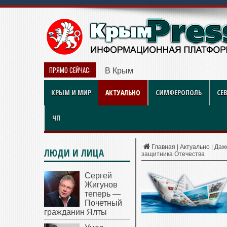
ПРЯМО СЕЙЧАС:
В Крыму дизель продают по 119 
КРЫМ И МИР
АКТУАЛЬНО
СИМФЕРОПОЛЬ
СЕ
ЧП
Главная
|
Актуально
|
Даж
ЛЮДИ И ЛИЦА
защитника Отечества
Сергей
Жигунов
теперь —
Почетный
гражданин Ялты