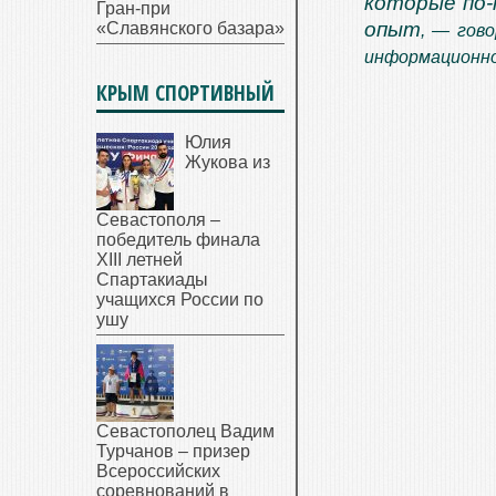
которые по-
Гран-при
опыт
«Славянского базара»
, — гов
информационно
КРЫМ СПОРТИВНЫЙ
Юлия
Жукова из
Севастополя –
победитель финала
XIII летней
Спартакиады
учащихся России по
ушу
Севастополец Вадим
Турчанов – призер
Всероссийских
соревнований в