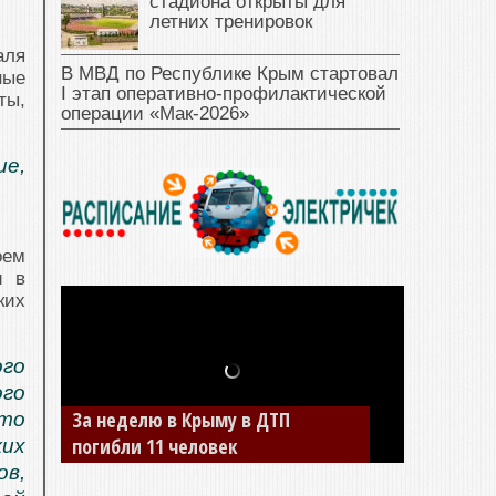
стадиона открыты для
летних тренировок
аля
В МВД по Республике Крым стартовал
ные
I этап оперативно‑профилактической
ты,
операции «Мак‑2026»
ие,
оем
и в
ких
го
ого
За неделю в Крыму в ДТП
кто
погибли 11 человек
ких
ов,