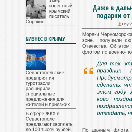
Умер
Даже в даль
известный
крымский
подарки от
писатель
Сорокин
Опубл
Моряки Черноморског
БИЗНЕС В КРЫМУ
зоне, получили сю
Отечества. Об это
флотом по военно-по
Для тех, кт
праздник 
Севастопольские
Предусмот
предприятия
туротрасли
сделать, чт
расширили
этом году з
специальные
кого поздр
предложения для
жителей и приезжих
поздравле
отгадать, ч
В сфере ЖКХ в
Севастополе
предлагают зарплаты
до 100 тысяч рублей
По данным флота, 