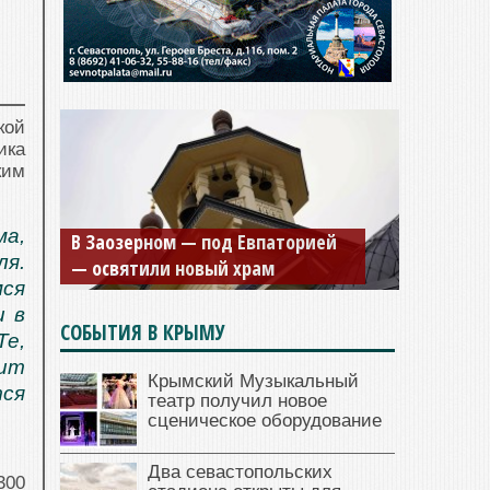
кой
ика
ким
ма,
В Заозерном — под Евпаторией
я.
— освятили новый храм
ся
и в
СОБЫТИЯ В КРЫМУ
Те,
ит
Крымский Музыкальный
ся
театр получил новое
сценическое оборудование
.
Два севастопольских
300