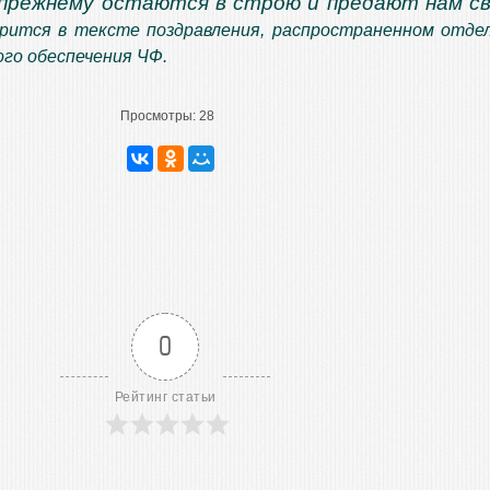
прежнему остаются в строю и предают нам с
орится в тексте поздравления, распространенном отде
го обеспечения ЧФ.
Просмотры:
28
0
Рейтинг статьи