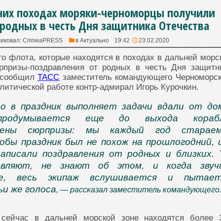
них походах моряки-черноморцы получили
 родных в честь Дня защитника Отечества
иковал:
CrimeaPRESS
в
Актуально
19:42
23.02.2020
о флота, которые находятся в походах в дальней морс
рпризы-поздравления от родных в честь Дня защитн
м сообщил
ТАСС
заместитель командующего Черноморс
литической работе контр-адмирал Игорь Курочкин.
о в праздник выполняет задачи вдали от до
продумывается еще до выхода корабл
рены сюрпризы: мы каждый год стараем
обы праздник был не похож на прошлогодний, 
аписали поздравления от родных и близких. 
авляют, не знают об этом, и когда звуч
ние, весь экипаж вслушивается и пытает
ьи же голоса
, — рассказал заместитель командующего
сейчас в дальней морской зоне находятся более 