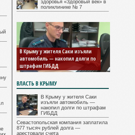
здоровья «Здоровый век» в
поликлинике № 7
ный
В Крыму у жителя Саки изъяли
й
автомобиль — накопил долги по
штрафам ГИБДД
ину
ВЛАСТЬ В КРЫМУ
В Крыму у жителя Саки
изъяли автомобиль —
ил
накопил долги по штрафам
ГИБДД
Севастопольская компания заплатила
877 тысяч рублей долга —
ые
арестовали счета
жих