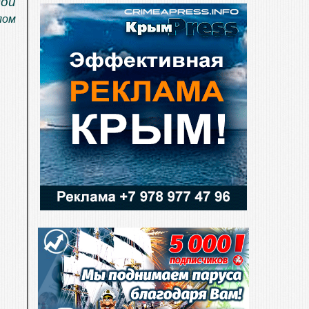
вой
лом