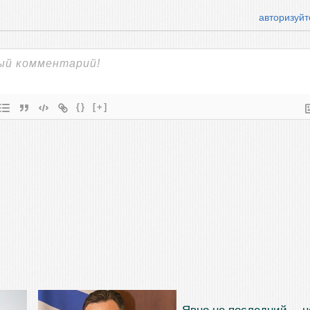
авторизуйт
{}
[+]