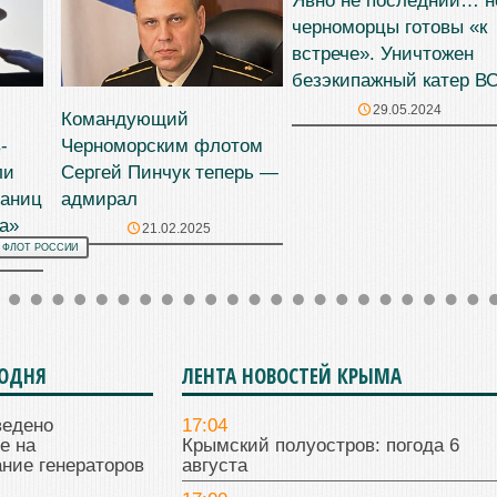
Явно не последний… н
черноморцы готовы «к
встрече». Уничтожен
безэкипажный катер В
29.05.2024
Командующий
-
Черноморским флотом
ли
Сергей Пинчук теперь —
раниц
адмирал
а»
21.02.2025
 ФЛОТ РОССИИ
ГОДНЯ
ЛЕНТА НОВОСТЕЙ КРЫМА
ведено
17:04
е на
Крымский полуостров: погода 6
ние генераторов
августа