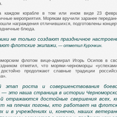
в.
на каждом корабле в том или ином виде 23 февр
ичные мероприятия. Морякам вручили заранее передан
ошли награждения отличившихся, подготовлены концер
аздничные блюда.
ники не только создают праздничное настроен
вают флотские экипажи
, — отметил Курочкин.
морским флотом вице-адмирал Игорь Осипов в св
аздником отметил, что моряки-черноморцы «успехам
 достойно продолжают славные традиции российс
а».
й этап роста и совершенствования боево
 — это наша страница в истории Черноморск
ей отражаются достойные свершения всех, 
ит на плечах погоны, кто работает на флотс
х и в учреждениях и, конечно, наших ветеран