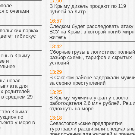
17:00
поле
В Крыму дизель продают по 119
я с очагами
рублей за литр
16:57
Следком будет расследовать атаку
польских парках
ВСУ на Крым, в которой погиб мир
цветёт гибискус
житель
13:42
Сборные грузы в логистике: полны
сень в Крыму
разбор схемы, тарифов и скрытых
ее и
условий
ельнее
13:29
В Сакском районе задержали мужч
ь: новая
за серию преступлений
выплата для
х родителей
13:25
 в среднем 29
В Крыму мужчина украл у своего
работодателя 2,6 млн рублей. Реш
отдохнуть на море
тво Крыма:
укцион по
13:18
ъекта у моря в
Севастопольские предприятия
е
туротрасли расширили специальн
предложения для жителей и приез