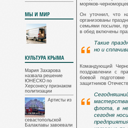
моряков-черноморце
МЫ И МИР
Он уточнил, что 
организованы праздн
семьями посылки, пр
в обед включены пр
Такие празд
но и сплачи
КУЛЬТУРА КРЫМА
Командующий Черно
Мария Захарова
поздравлении с пр
назвала решение
боевой подготовке
ЮНЕСКО по
защитников Отечеств
Херсонесу признаком
политизации
Сегодняшни
Артисты из
мастерства
флота, в н
сегодня нос
севастопольской
предприятия
Балаклавы завоевали