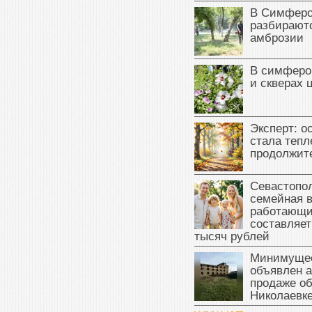
В Симферо
разбираютс
амброзии
В симферо
и скверах 
Эксперт: о
стала тепл
продолжит
Севастопол
семейная 
работающи
составляет
тысяч рублей
Минимущес
объявлен а
продаже об
Николаевк