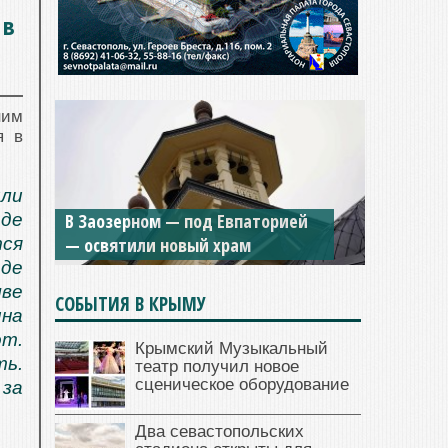
 в
ним
я в
или
В Заозерном — под Евпаторией
де
— освятили новый храм
тся
оде
чве
СОБЫТИЯ В КРЫМУ
на
от.
Крымский Музыкальный
ть.
театр получил новое
сценическое оборудование
 за
Два севастопольских