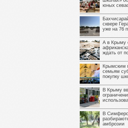
школах» о
юных сева
Бахчисарай
сквере Ге
уже на 76 
А в Крыму 
африканска
ждать от п
Крымским 
семьям су
покупку ш
В Крыму в
ограничени
использова
В Симферо
разбираютс
амброзии