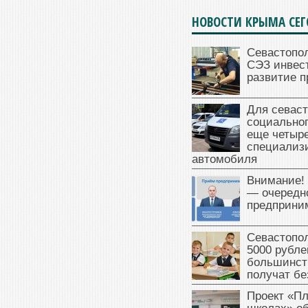
НОВОСТИ КРЫМА СЕ
Севастопо
СЭЗ инвес
развитие п
Для севаст
социальног
еще четыр
специализ
автомобиля
Внимание!
— очередн
предприни
Севастопол
5000 рубле
большинст
получат бе
Проект «Пл