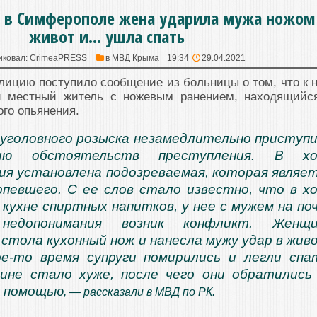
: в Симферополе жена ударила мужа ножом
живот и… ушла спать
иковал:
CrimeaPRESS
в
МВД Крыма
19:34
29.04.2021
ицию поступило сообщение из больницы о том, что к 
ий местный житель с ножевым ранением, находящийс
ого опьянения.
уголовного розыска незамедлительно приступ
ию обстоятельств преступления. В хо
ия установлена подозреваемая, которая являе
певшего. С ее слов стало известно, что в х
 кухне спиртных напитков, у нее с мужем на по
 недопонимания возник конфликт. Женщи
 стола кухонный нож и нанесла мужу удар в жив
е-то время супруги помирились и легли спа
ине стало хуже, после чего они обратились
й помощью
, — рассказали в МВД по РК.