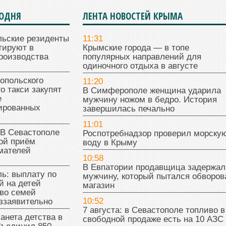
ГОДНЯ
ЛЕНТА НОВОСТЕЙ КРЫМА
льские резиденты
11:31
тируют в
Крымские города — в топе
роизводства
популярных направлений для
одиночного отдыха в августе
опольского
11:20
о такси закупят
В Симферополе женщина ударила
е
мужчину ножом в бедро. История
ированных
завершилась печально
11:01
 В Севастополе
Роспотребнадзор проверил морску
ой приём
воду в Крыму
мателей
10:58
В Евпатории продавщица задержал
ь: выплату по
мужчину, который пытался обворов
й на детей
магазин
во семей
10:52
ззаявительно
7 августа: в Севастополе топливо в
анета детства в
свободной продаже есть на 10 АЗС