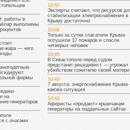
бъединил 850
10:50
стопольцев
Эксперты считают, что ресурсов дл
стабилизации электроснабжения в
: работы в
Крыму достаточно
райлар выполнены
процентов
10:48
Только за сутки спасатели Крыма
потушили 17 пожаров и спасли
стоит
четверых человек
я жара — чего
огоды
10:45
В Севастополе перед судом
предстанет рецидивист — угрожал
многодетным
убийством сожителю своей матери
бсидируют
кольной формы
10:43
7 августа: энергоснабжение Крыма
какова ситуация
ведено
е на
10:41
ние генераторов
Аферисты «продают» крымчанам
генераторы на поддельных сайтах
поле
я с очагами