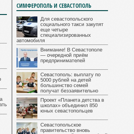
СИМФЕРОПОЛЬ И СЕВАСТОПОЛЬ
Для севастопольского
социального такси закупят
еще четыре
специализированных
автомобиля
Внимание! В Севастополе
— очередной приём
предпринимателей
Севастополь: выплату по
ю
5000 рублей на детей
большинство семей
получат беззаявительно
а
Проект «Планета детства в
ать
школах» объединил 850
юных севастопольцев
Севастопольское
правительство вновь