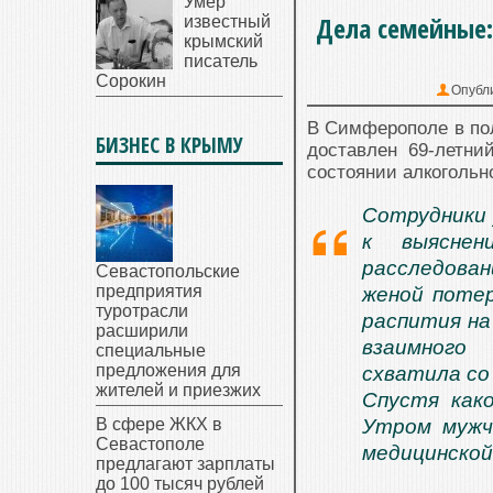
Умер
Дела семейные
известный
крымский
писатель
Сорокин
Опубл
В Симферополе в пол
БИЗНЕС В КРЫМУ
доставлен 69-летн
состоянии алкогольн
Сотрудники 
к выяснен
расследован
Севастопольские
предприятия
женой потер
туротрасли
распития на
расширили
взаимного
специальные
предложения для
схватила со
жителей и приезжих
Спустя како
В сфере ЖКХ в
Утром мужч
Севастополе
медицинско
предлагают зарплаты
до 100 тысяч рублей