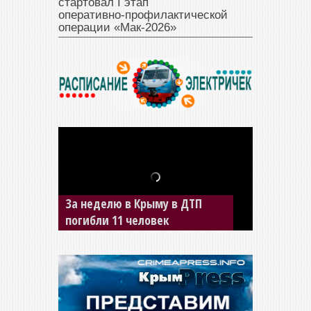
стартовал I этап
оперативно‑профилактической
операции «Мак‑2026»
В Джанкое водитель ВАЗа
сбил двух детей на «зебре»