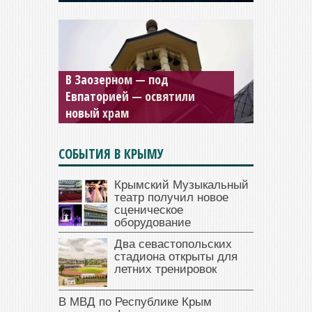
Мужской монастырь Косьмы
и Дамиана в Крыму вновь
открыт для посещения
СОБЫТИЯ В КРЫМУ
Крымский Музыкальный
театр получил новое
сценическое
оборудование
Два севастопольских
стадиона открыты для
летних тренировок
В МВД по Республике Крым