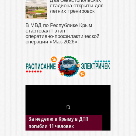
Два севастопольских
стадиона открыты для
летних тренировок
В МВД по Республике Крым
стартовал I этап
оперативно‑профилактической
операции «Мак‑2026»
За неделю в Крыму в ДТП
В Джанкое водитель ВАЗа
погибли 11 человек
сбил двух детей на «зебре»