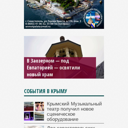
В Заозерном — под
Мужской монастырь Косьмы
Евпаторией — освятили
и Дамиана в Крыму вновь
новый храм
открыт для посещения
СОБЫТИЯ В КРЫМУ
Крымский Музыкальный
театр получил новое
сценическое
оборудование