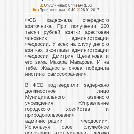
Опубликовал:
CrimeaPRESS
в
Происшествия
9:40
26.01.2017
ФСБ задержала очередного
взяточника. При получении 200
тысяч рублей взятки арестован
чиновник администрации
Феодосии. У всех на слуху дело о
взятках экс-главы администрации
Феодосии Дмитрия Щепеткова и
его зама Макара Макарова. И на
тебе. Жадность снова победила
инстинкт самосохранения.
В ФСБ подтвердили: задержано
должностное лицо
Муниципального казенного
учреждения «Управление
городского хозяйства и
природопользования
администрации Феодосии».
Используя свое служебное
положение, этот чиновник дерзко