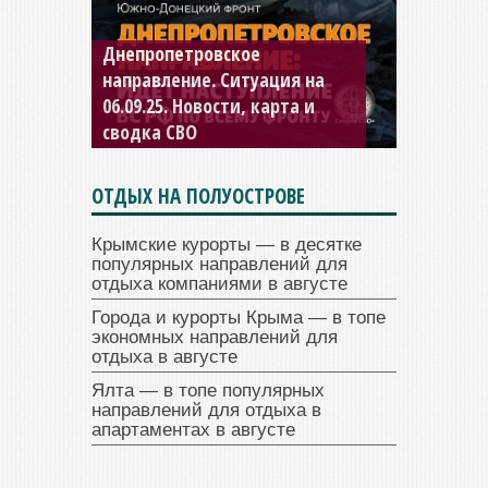
Днепропетровское
Константиновское
направление. Ситуация на
направление. Ситуация на
06.09.25. Новости, карта и
04.09.25 Новости, карта и
сводка СВО
сводка СВО
ОТДЫХ НА ПОЛУОСТРОВЕ
Крымские курорты — в десятке
популярных направлений для
отдыха компаниями в августе
Города и курорты Крыма — в топе
экономных направлений для
отдыха в августе
Ялта — в топе популярных
направлений для отдыха в
апартаментах в августе