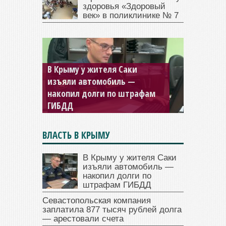
здоровья «Здоровый
век» в поликлинике № 7
В Крыму у жителя Саки
изъяли автомобиль —
Севастопольская компания
накопил долги по штрафам
заплатила 877 тысяч рублей
ГИБДД
долга — арестовали счета
ВЛАСТЬ В КРЫМУ
В Крыму у жителя Саки
изъяли автомобиль —
накопил долги по
штрафам ГИБДД
Севастопольская компания
заплатила 877 тысяч рублей долга
— арестовали счета