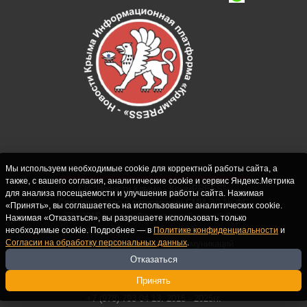
Мы используем необходимые cookie для корректной работы сайта, а
также, с вашего согласия, аналитические cookie и сервис Яндекс.Метрика
СИ "Новости Крыма - КрымPRESS".
для анализа посещаемости и улучшения работы сайта. Нажимая
Свидетельство о регистрации СМИ ЭЛ № ФС
«Принять», вы соглашаетесь на использование аналитических cookie.
77-62916 выдано Федеральной службой по
Нажимая «Отказаться», вы разрешаете использовать только
надзору в сфере связи, информационных
необходимые cookie. Подробнее — в
Политике конфиденциальности
и
Согласии на обработку персональных данных
.
технологий и массовых коммуникаций
(Роскомнадзор) 10.09.2015. Учредитель и
Отказаться
главный редактор: Крутских С.М. Почта:
Принять
crimearfinfo@yandex.ru. Телефон Редакции:
+7 (978) 793 04 13. 2015 - 2025гг.