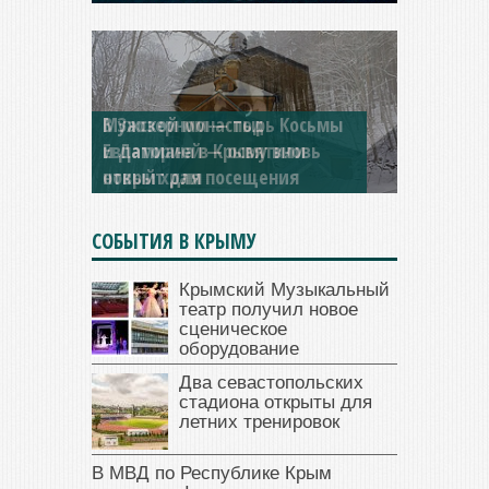
Мужской монастырь Косьмы
и Дамиана в Крыму вновь
открыт для посещения
СОБЫТИЯ В КРЫМУ
Крымский Музыкальный
театр получил новое
сценическое
оборудование
Два севастопольских
стадиона открыты для
летних тренировок
В МВД по Республике Крым