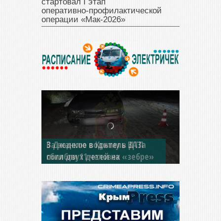
стартовал I этап
оперативно‑профилактической
операции «Мак‑2026»
В Джанкое водитель ВАЗа
сбил двух детей на «зебре»