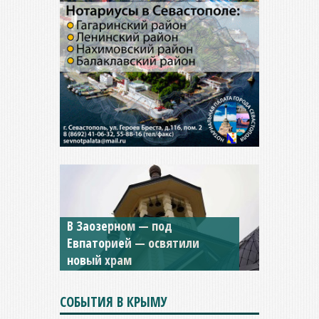
В Заозерном — под
Мужской монастырь Косьмы
Евпаторией — освятили
и Дамиана в Крыму вновь
новый храм
открыт для посещения
СОБЫТИЯ В КРЫМУ