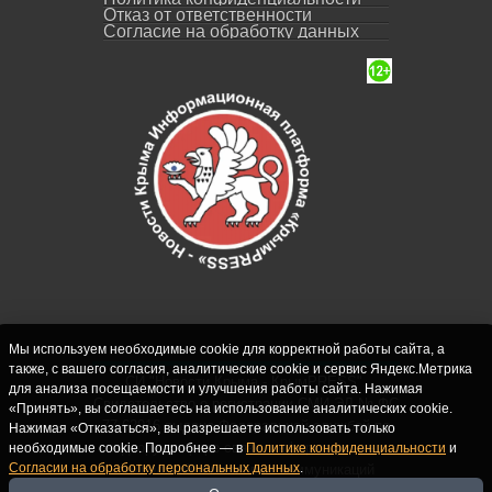
Отказ от ответственности
Согласие на обработку данных
Мы используем необходимые cookie для корректной работы сайта, а
также, с вашего согласия, аналитические cookie и сервис Яндекс.Метрика
СИ "Новости Крыма - КрымPRESS".
для анализа посещаемости и улучшения работы сайта. Нажимая
Свидетельство о регистрации СМИ ЭЛ № ФС
«Принять», вы соглашаетесь на использование аналитических cookie.
77-62916 выдано Федеральной службой по
Нажимая «Отказаться», вы разрешаете использовать только
надзору в сфере связи, информационных
необходимые cookie. Подробнее — в
Политике конфиденциальности
и
Согласии на обработку персональных данных
.
технологий и массовых коммуникаций
(Роскомнадзор) 10.09.2015. Учредитель и