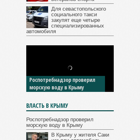
Для севастопольского
социального такси
закупят еще четыре
специализированных
автомобиля
В Крыму у жителя Саки
изъяли автомобиль —
Роспотребнадзор проверил
накопил долги по штрафам
морскую воду в Крыму
ГИБДД
ВЛАСТЬ В КРЫМУ
Роспотребнадзор проверил
морскую воду в Крыму
В Крыму у жителя Саки