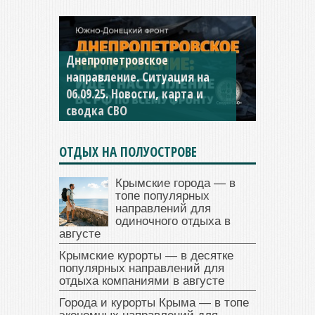
Днепропетровское
Константиновское
направление. Ситуация на
направление. Ситуация на
06.09.25. Новости, карта и
04.09.25 Новости, карта и
сводка СВО
сводка СВО
ОТДЫХ НА ПОЛУОСТРОВЕ
Крымские города — в
топе популярных
направлений для
одиночного отдыха в
августе
Крымские курорты — в десятке
популярных направлений для
отдыха компаниями в августе
Города и курорты Крыма — в топе