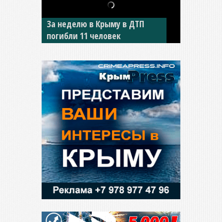
За неделю в Крыму в ДТП
В Джанкое водитель ВАЗа
погибли 11 человек
сбил двух детей на «зебре»