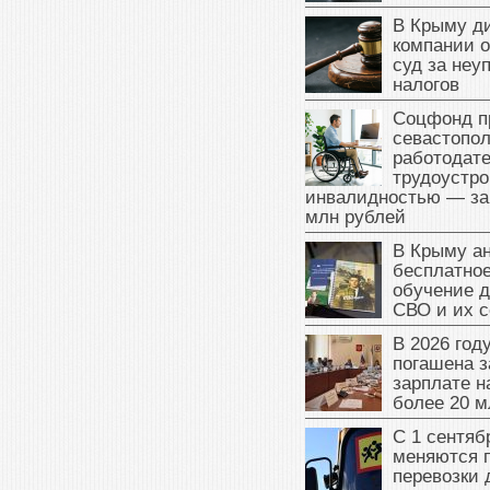
В Крыму д
компании 
суд за неу
налогов
Соцфонд п
севастопо
работодате
трудоустро
инвалидностью — за
млн рублей
В Крыму а
бесплатное
обучение д
СВО и их 
В 2026 год
погашена з
зарплате 
более 20 м
С 1 сентяб
меняются 
перевозки 