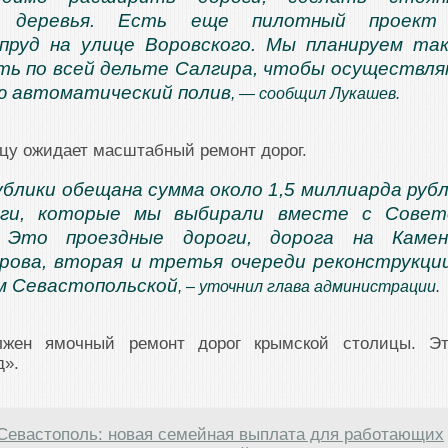
ь деревья. Есть еще пилотный проект
пруд на улице Воровского. Мы планируем та
ть по всей дельте Салгира, чтобы осуществл
ю автоматический полив
, — сообщил Лукашев.
цу ожидает масштабный ремонт дорог.
ублики обещана сумма около 1,5 миллиарда руб
ги, которые мы выбирали вместе с Совет
 Это проездные дороги, дорога на Каменк
рова, вторая и третья очереди реконструкци
м Севастопольской
, – уточнил глава администрации.
лжен ямочный ремонт дорог крымской столицы. Э
д».
Севастополь: новая семейная выплата для работающих