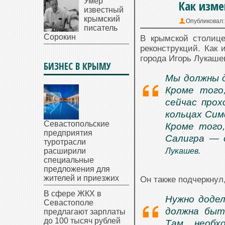
Умер
Как изме
известный
крымский
Опубликовал
писатель
Сорокин
В крымской столиц
реконструкций. Как
города Игорь Лукаше
БИЗНЕС В КРЫМУ
Мы должны д
Кроме того
сейчас прох
кольцах Сим
Севастопольские
Кроме того
предприятия
Салигра — 
туротрасли
расширили
Лукашев.
специальные
предложения для
жителей и приезжих
Он также подчеркнул
В сфере ЖКХ в
Нужно додел
Севастополе
должна быть
предлагают зарплаты
до 100 тысяч рублей
Там необх