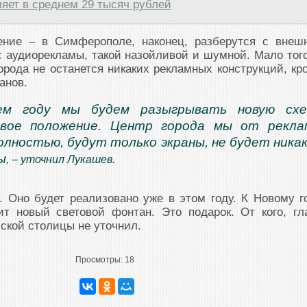
яет в среднем 29 тысяч рублей
ение – в Симферополе, наконец, разберутся с внеш
с аудиорекламы, такой назойливой и шумной. Мало того
орода не останется никаких рекламных конструкций, кр
анов.
ем году мы будем разыгрывать новую схе
овое положение. Центр города мы от рекл
олностью, будут только экраны, не будет ника
ы
, – уточнил Лукашев.
. Оно будет реализовано уже в этом году. К Новому г
т новый световой фонтан. Это подарок. От кого, гл
ской столицы не уточнил.
Просмотры:
18