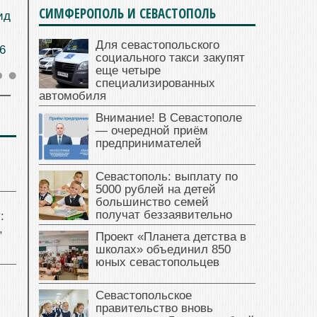
СИМФЕРОПОЛЬ И СЕВАСТОПОЛЬ
ид
Для севастопольского
6
социального такси закупят
еще четыре
специализированных
автомобиля
Внимание! В Севастополе
— очередной приём
предпринимателей
Севастополь: выплату по
5000 рублей на детей
большинство семей
получат беззаявительно
:
,
Проект «Планета детства в
школах» объединил 850
юных севастопольцев
Севастопольское
правительство вновь