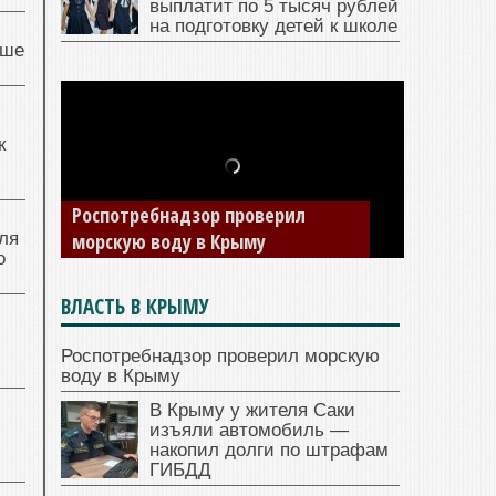
выплатит по 5 тысяч рублей
на подготовку детей к школе
чше
к
В Крыму у жителя Саки изъяли
автомобиль — накопил долги по
ля
штрафам ГИБДД
о
ВЛАСТЬ В КРЫМУ
Роспотребнадзор проверил морскую
воду в Крыму
В Крыму у жителя Саки
изъяли автомобиль —
накопил долги по штрафам
ГИБДД