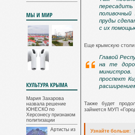
пересадит
поливочный 
МЫ И МИР
пруды сдела
с их помощь
Еще крымскую столи
Главой Респ
на те доро
министров.
проспект Ки
КУЛЬТУРА КРЫМА
расширение
Мария Захарова
Также будет продо
назвала решение
ЮНЕСКО по
займется МУП «Горо
Херсонесу признаком
политизации
Артисты из
Узнайте больше: