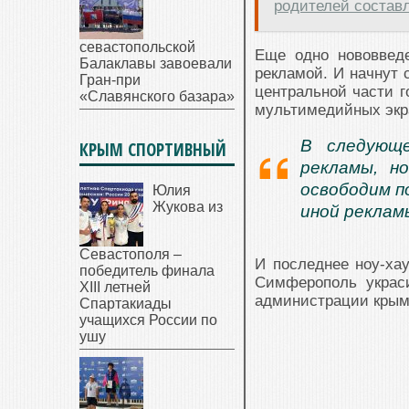
родителей составл
севастопольской
Еще одно нововвед
Балаклавы завоевали
рекламой. И начнут 
Гран-при
центральной части г
«Славянского базара»
мультимедийных экр
В следующ
КРЫМ СПОРТИВНЫЙ
рекламы, н
освободим п
Юлия
Жукова из
иной реклам
Севастополя –
И последнее ноу-хау
победитель финала
Симферополь украси
XIII летней
администрации крым
Спартакиады
учащихся России по
ушу