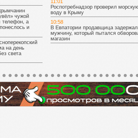
11:01
Роспотребнадзор проверил морску
 крымчанин
воду в Крыму
увёл» чужой
 телефон, а
10:58
понеслось и
В Евпатории продавщица задержал
мужчину, который пытался обворов
магазин
сноперекопский
а на день
без света