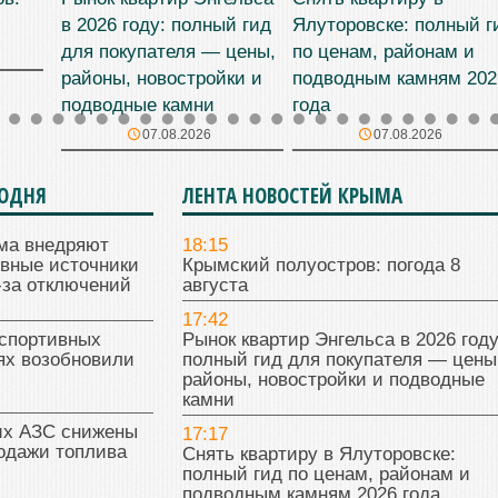
в 2026 году: полный гид
Ялуторовске: полный г
для покупателя — цены,
по ценам, районам и
районы, новостройки и
подводным камням 202
подводные камни
года
07.08.2026
07.08.2026
ГОДНЯ
ЛЕНТА НОВОСТЕЙ КРЫМА
ма внедряют
18:15
ивные источники
Крымский полуостров: погода 8
-за отключений
августа
17:42
 спортивных
Рынок квартир Энгельса в 2026 году
ях возобновили
полный гид для покупателя — цены
районы, новостройки и подводные
камни
их АЗС снижены
17:17
одажи топлива
Снять квартиру в Ялуторовске:
полный гид по ценам, районам и
подводным камням 2026 года