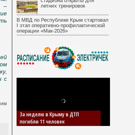
стадиона открыты для
летних тренировок
 –
кие
В МВД по Республике Крым стартовал
ять
I этап оперативно‑профилактической
операции «Мак‑2026»
лей
ом
у,
и с
тим
В Джанкое водитель ВАЗа сбил
двух детей на «зебре»