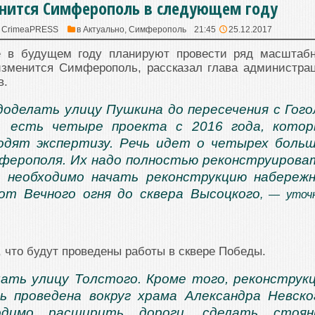
нится Симферополь в следующем году
:
CrimeaPRESS
в
Актуально
,
Симферополь
21:45
25.12.2017
е в будущем году планируют провести ряд масштаб
 изменится Симферополь, рассказал глава администра
в.
оделать улицу Пушкина до пересечения с Гого
, есть четыре проекта с 2016 года, кото
одят экспертизу. Речь идет о четырех боль
ферополя. Их надо полностью реконструирова
, необходимо начать реконструкцию набереж
от Вечного огня до сквера Высоцкого
, — уточ
, что будут проведены работы в сквере Победы.
ать улицу Толстого. Кроме того, реконструк
 проведена вокруг храма Александра Невско
одимо расширить дороги, сделать стоянк