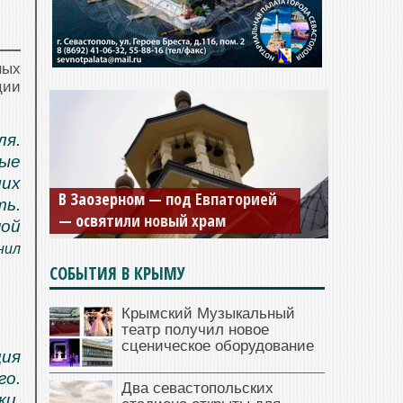
ных
ции
ля.
рые
Мужской монастырь Косьмы и
ших
Дамиана в Крыму вновь открыт
ть.
для посещения
ной
нил
СОБЫТИЯ В КРЫМУ
Крымский Музыкальный
театр получил новое
сценическое оборудование
ция
го.
Два севастопольских
и,