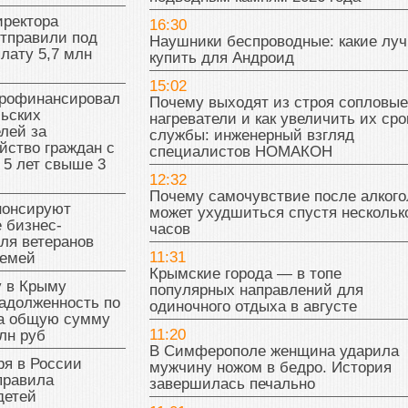
иректора
16:30
отправили под
Наушники беспроводные: какие лу
плату 5,7 млн
купить для Андроид
15:02
рофинансировал
Почему выходят из строя сопловые
льских
нагреватели и как увеличить их сро
лей за
службы: инженерный взгляд
йство граждан с
специалистов НОМАКОН
 5 лет свыше 3
12:32
Почему самочувствие после алкого
нонсируют
может ухудшиться спустя нескольк
 бизнес-
часов
ля ветеранов
11:31
семей
Крымские города — в топе
у в Крыму
популярных направлений для
адолженность по
одиночного отдыха в августе
на общую сумму
11:20
лн руб
В Симферополе женщина ударила
ря в России
мужчину ножом в бедро. История
правила
завершилась печально
детей