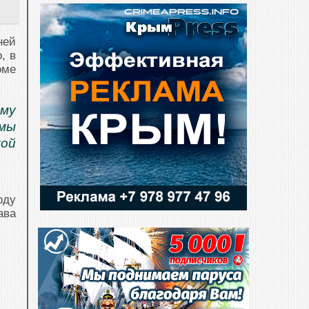
ней
, в
оме
му
амы
кой
оду
ава