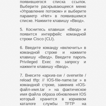
появившегося списка ссылок.
Выберите раскрывающееся меню
«Управление потоком» и выберите
параметр «Нет» в появившемся
списке. Нажмите клавишу «Ввод».
5. Коснитесь клавиши «Ввод» и
появится интерфейс командной
строки Cisco (CLI).
6. Введите команду «включить» в
командной строке и нажмите
клавишу «Ввод». Введите пароль
Privileged Exec по запросу и
нажмите клавишу «Ввод».
7. Внесите «архив-sw / overwrite /
reload tftp: // IOS-file-name.tar » в
командной строке, заменив «IOS-
файл-имя.tar » на фактическое
имя файла образа обновления IOS
который хранится в корневом
каталоге службы TFTP на