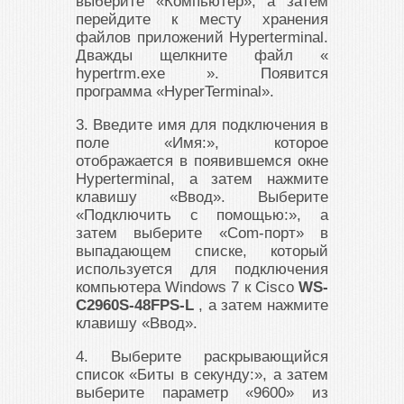
выберите «Компьютер», а затем
перейдите к месту хранения
файлов приложений Hyperterminal.
Дважды щелкните файл «
hypertrm.exe ». Появится
программа «HyperTerminal».
3. Введите имя для подключения в
поле «Имя:», которое
отображается в появившемся окне
Hyperterminal, а затем нажмите
клавишу «Ввод». Выберите
«Подключить с помощью:», а
затем выберите «Com-порт» в
выпадающем списке, который
используется для подключения
компьютера Windows 7 к Cisco
WS-
C2960S-48FPS-L
, а затем нажмите
клавишу «Ввод».
4. Выберите раскрывающийся
список «Биты в секунду:», а затем
выберите параметр «9600» из