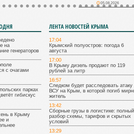
05.08.2026
ГОДНЯ
ЛЕНТА НОВОСТЕЙ КРЫМА
ведено
17:04
е на
Крымский полуостров: погода 6
ние генераторов
августа
17:00
поле
В Крыму дизель продают по 119
я с очагами
рублей за литр
16:57
Следком будет расследовать атаку
польских парках
ВСУ на Крым, в которой погиб мир
цветёт гибискус
житель
13:42
Сборные грузы в логистике: полны
сень в Крыму
разбор схемы, тарифов и скрытых
ее и
условий
ельнее
13:29