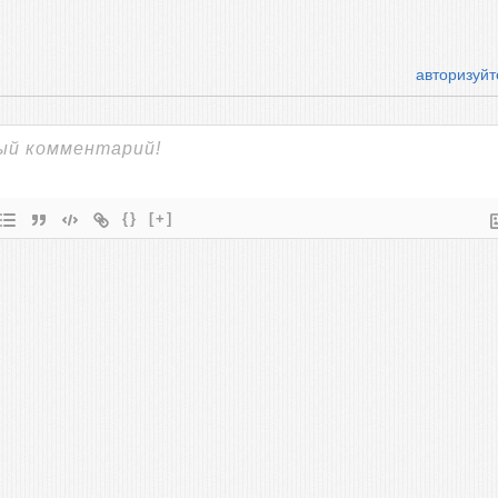
авторизуйт
{}
[+]