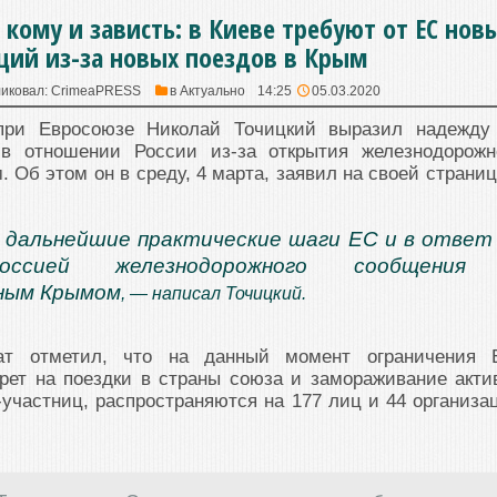
 кому и зависть: в Киеве требуют от ЕС нов
ций из-за новых поездов в Крым
иковал:
CrimeaPRESS
в
Актуально
14:25
05.03.2020
при Евросоюзе Николай Точицкий выразил надежду
в отношении России из-за открытия железнодорожн
 Об этом он в среду, 4 марта, заявил на своей страниц
 дальнейшие практические шаги ЕС и в ответ
оссией железнодорожного сообщения
нным Крымом
, — написал Точицкий.
ат отметил, что на данный момент ограничения 
рет на поездки в страны союза и замораживание акти
-участниц, распространяются на 177 лиц и 44 организа