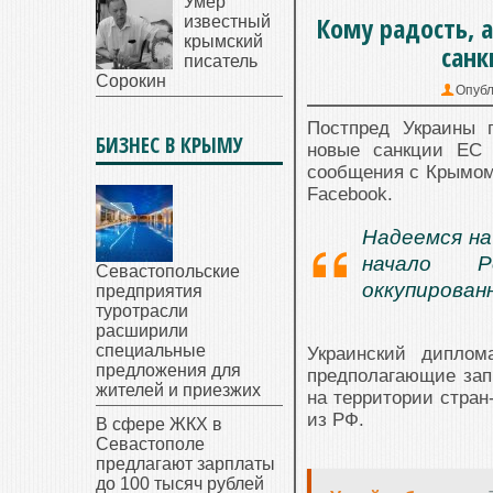
Умер
Кому радость, а
известный
крымский
санк
писатель
Сорокин
Опубл
Постпред Украины 
БИЗНЕС В КРЫМУ
новые санкции ЕС 
сообщения с Крымом.
Facebook.
Надеемся на
начало Р
Севастопольские
оккупирова
предприятия
туротрасли
расширили
специальные
Украинский диплом
предложения для
предполагающие зап
жителей и приезжих
на территории стран
из РФ.
В сфере ЖКХ в
Севастополе
предлагают зарплаты
до 100 тысяч рублей