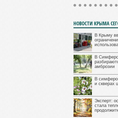
НОВОСТИ КРЫМА СЕ
В Крыму в
ограничени
использова
В Симферо
разбираютс
амброзии
В симферо
и скверах 
Эксперт: о
стала тепл
продолжит