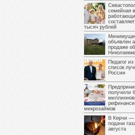
Севастопол
семейная 
работающи
составляет
тысяч рублей
Минимущес
объявлен а
продаже об
Николаевк
Педагог из
список луч
России
Предприни
получили б
миллионов
рефинанси
микрозаймов
В Керчи —
подачи газа
августа