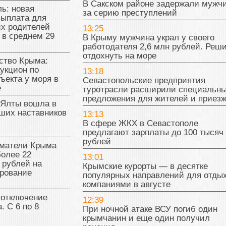
В Сакском районе задержали мужч
ь: новая
за серию преступлений
выплата для
х родителей
13:25
 в среднем 29
В Крыму мужчина украл у своего
работодателя 2,6 млн рублей. Реш
отдохнуть на море
тво Крыма:
укцион по
13:18
ъекта у моря в
Севастопольские предприятия
е
туротрасли расширили специальн
предложения для жителей и приез
 Ялты вошла в
ших наставников
13:13
В сфере ЖКХ в Севастополе
предлагают зарплаты до 100 тысяч
рублей
матели Крыма
олее 22
13:01
 рублей на
Крымские курорты — в десятке
рование
популярных направлений для отды
компаниями в августе
 отключение
12:39
. С 6 по 8
При ночной атаке ВСУ погиб один
крымчанин и еще один получил