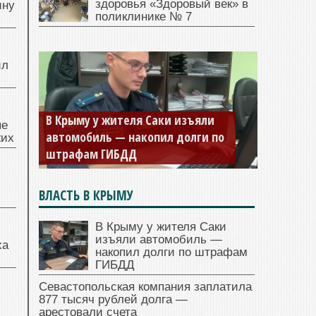
здоровья «Здоровый век» в
ину
поликлинике № 7
ил
В Крыму у жителя Саки изъяли
ые
автомобиль — накопил долги по
жих
штрафам ГИБДД
ВЛАСТЬ В КРЫМУ
В Крыму у жителя Саки
изъяли автомобиль —
ха
накопил долги по штрафам
ГИБДД
Севастопольская компания заплатила
877 тысяч рублей долга —
арестовали счета