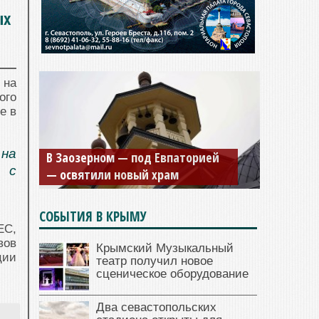
ых
 на
ого
е в
 на
В Заозерном — под Евпаторией
 с
— освятили новый храм
СОБЫТИЯ В КРЫМУ
ЕС,
вов
Крымский Музыкальный
ции
театр получил новое
сценическое оборудование
Два севастопольских