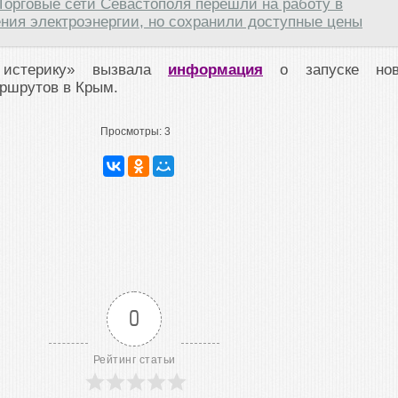
Торговые сети Севастополя перешли на работу в
ния электроэнергии, но сохранили доступные цены
 истерику» вызвала
информация
о запуске нов
ршрутов в Крым.
Просмотры:
3
0
Рейтинг статьи