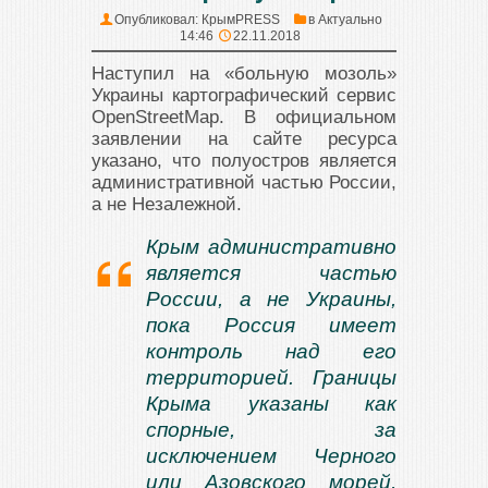
Опубликовал:
КрымPRESS
в
Актуально
14:46
22.11.2018
Наступил на «больную мозоль»
Украины картографический сервис
OpenStreetMap. В официальном
заявлении на сайте ресурса
указано, что полуостров является
административной частью России,
а не Незалежной.
Крым административно
является частью
России, а не Украины,
пока Россия имеет
контроль над его
территорией. Границы
Крыма указаны как
спорные, за
исключением Черного
или Азовского морей,