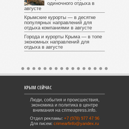
одиночного отдыха в
августе
Крымские курорты — в десятке
популярных направлений для
отдыха компаниями в августе
Города и курорты Крыма — в топе
экономных направлений для
отдыха в августе
КРЫМ СЕЙЧАС
Люди, события и происшествия,
экономика и политика в центре
внимания на crimeapress.info.
Отдел рекламы:
+7 (978) 977 47 96
Для писем:
crimearfinfo@yandex.ru