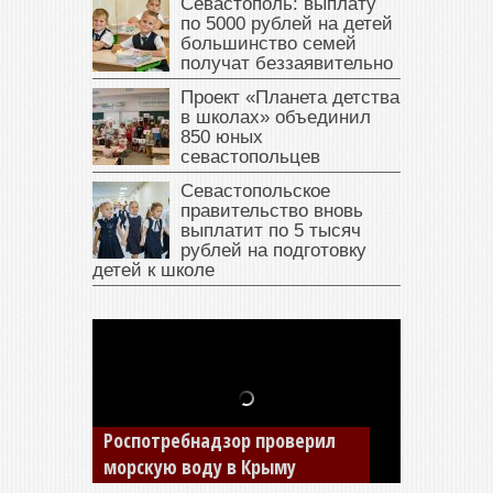
Севастополь: выплату
по 5000 рублей на детей
большинство семей
получат беззаявительно
Проект «Планета детства
в школах» объединил
850 юных
севастопольцев
Севастопольское
правительство вновь
выплатит по 5 тысяч
рублей на подготовку
детей к школе
В Крыму у жителя Саки
изъяли автомобиль —
накопил долги по штрафам
ГИБДД