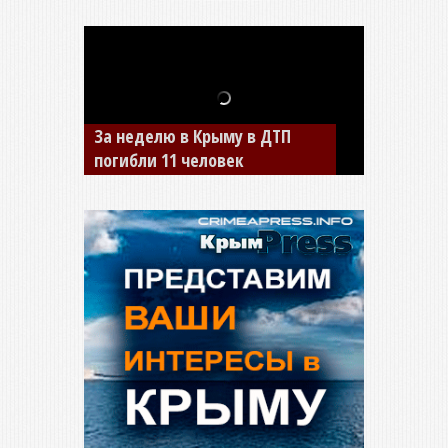
В Джанкое водитель ВАЗа
сбил двух детей на «зебре»