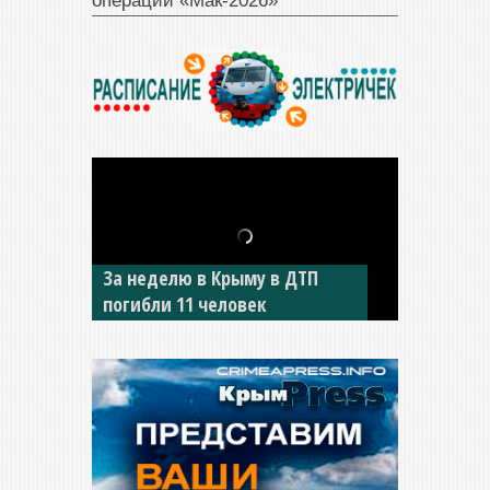
операции «Мак‑2026»
В Джанкое водитель ВАЗа
сбил двух детей на «зебре»