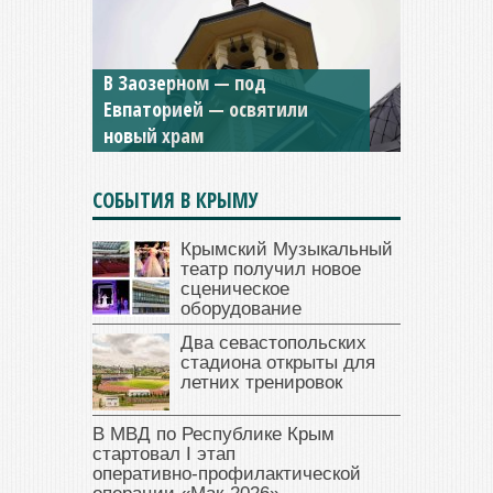
Мужской монастырь Косьмы
и Дамиана в Крыму вновь
открыт для посещения
СОБЫТИЯ В КРЫМУ
Крымский Музыкальный
театр получил новое
сценическое
оборудование
Два севастопольских
стадиона открыты для
летних тренировок
В МВД по Республике Крым
стартовал I этап
оперативно‑профилактической