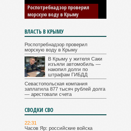
изъяли автомобиль —
накопил долги по штрафам
ГИБДД
ВЛАСТЬ В КРЫМУ
Роспотребнадзор проверил
морскую воду в Крыму
В Крыму у жителя Саки
изъяли автомобиль —
накопил долги по
штрафам ГИБДД
Севастопольская компания
заплатила 877 тысяч рублей долга
— арестовали счета
СВОДКИ СВО
22:31
Часов Яр: российские войска