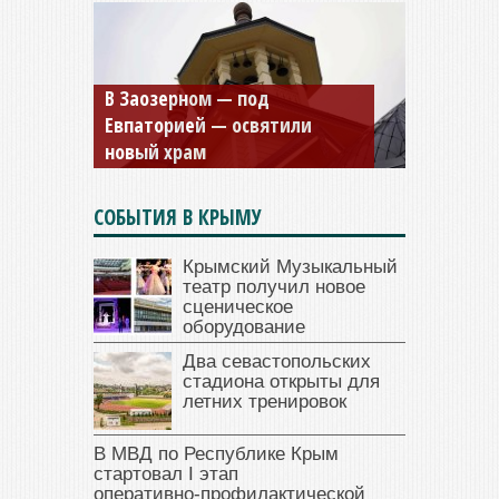
Мужской монастырь Косьмы
и Дамиана в Крыму вновь
открыт для посещения
СОБЫТИЯ В КРЫМУ
Крымский Музыкальный
театр получил новое
сценическое
оборудование
Два севастопольских
стадиона открыты для
летних тренировок
В МВД по Республике Крым
стартовал I этап
оперативно‑профилактической