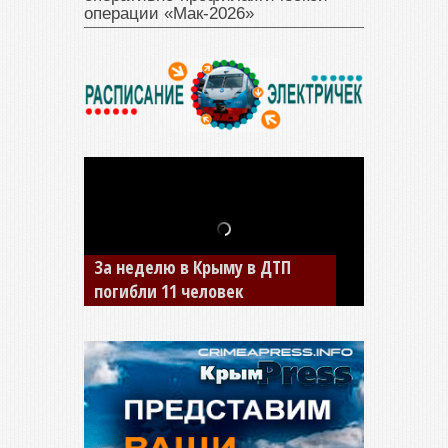
операции «Мак‑2026»
В Джанкое водитель ВАЗа
сбил двух детей на «зебре»