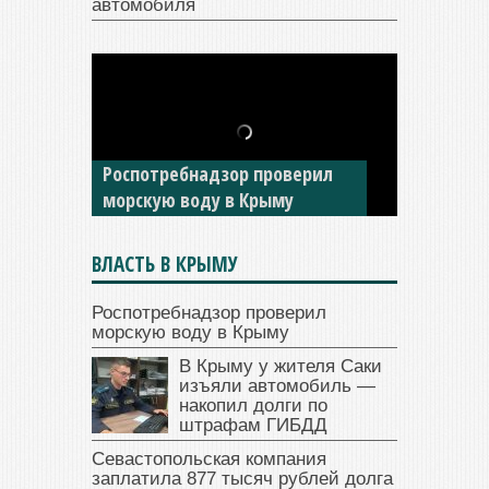
автомобиля
В Крыму у жителя Саки
изъяли автомобиль —
Роспотребнадзор проверил
накопил долги по штрафам
морскую воду в Крыму
ГИБДД
ВЛАСТЬ В КРЫМУ
Роспотребнадзор проверил
морскую воду в Крыму
В Крыму у жителя Саки
изъяли автомобиль —
накопил долги по
штрафам ГИБДД
Севастопольская компания
заплатила 877 тысяч рублей долга