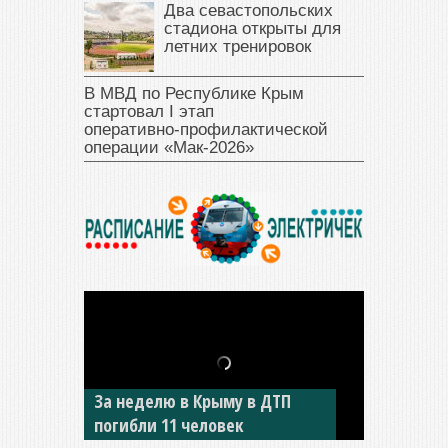
Два севастопольских
стадиона открыты для
летних тренировок
В МВД по Республике Крым
стартовал I этап
оперативно‑профилактической
операции «Мак‑2026»
За неделю в Крыму в ДТП
В Джанкое водитель ВАЗа
погибли 11 человек
сбил двух детей на «зебре»