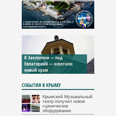
В Заозерном — под
Мужской монастырь Косьмы
Евпаторией — освятили
и Дамиана в Крыму вновь
новый храм
открыт для посещения
СОБЫТИЯ В КРЫМУ
Крымский Музыкальный
театр получил новое
сценическое
оборудование