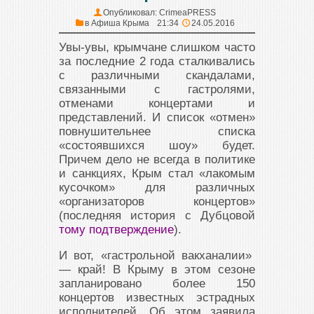
Опубликовал:
CrimeaPRESS
в
Афиша Крыма
21:34
24.05.2016
Увы-увы, крымчане слишком часто
за последние 2 года сталкивались
с различными скандалами,
связанными с гастролями,
отменами концертами и
представлений. И список «отмен»
повнушительнее списка
«состоявшихся шоу» будет.
Причем дело не всегда в политике
и санкциях, Крым стал «лакомым
кусочком» для различных
«организаторов концертов»
(последняя история с Дубцовой
тому подтверждение
).
И вот, «гастрольной вакханалии»
— край! В Крыму в этом сезоне
запланировано более 150
концертов известных эстрадных
исполнителей. Об этом заявила