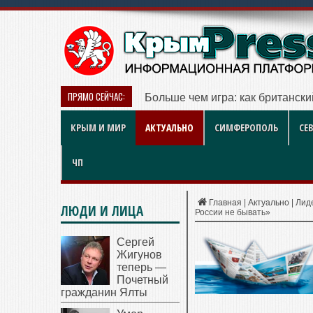
ПРЯМО СЕЙЧАС:
Больше чем игра: как британск
КРЫМ И МИР
АКТУАЛЬНО
СИМФЕРОПОЛЬ
СЕ
ЧП
Главная
|
Актуально
|
Лид
ЛЮДИ И ЛИЦА
России не бывать»
Сергей
Жигунов
теперь —
Почетный
гражданин Ялты