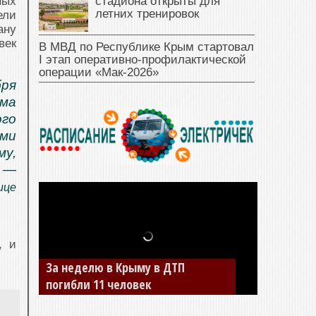
стадиона открыты для
ных
летних тренировок
ели
ану
век
В МВД по Республике Крым стартовал
I этап оперативно‑профилактической
операции «Мак‑2026»
бря
ьма
го
ыми
у,
, —
ице
, и
В Джанкое водитель ВАЗа сбил
двух детей на «зебре»