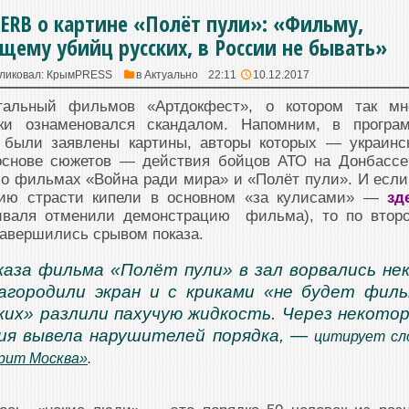
ERB о картине «Полёт пули»: «Фильму,
щему убийц русских, в России не бывать»
ликовал:
КрымPRESS
в
Актуально
22:11
10.12.2017
тальный фильмов «Артдокфест», о котором так мн
аки ознаменовался скандалом. Напомним, в програ
 были заявлены картины, авторы которых — украинс
основе сюжетов — действия бойцов АТО на Донбассе
 о фильмах «Война ради мира» и «Полёт пули». И если
нию страсти кипели в основном «за кулисами» —
зд
тиваля отменили демонстрацию фильма), то по втор
завершились срывом показа.
каза фильма «Полёт пули» в зал ворвались не
агородили экран и с криками «не будет фил
ких» разлили пахучую жидкость. Через некото
ия вывела нарушителей порядка, —
цитирует сл
рит Москва»
.