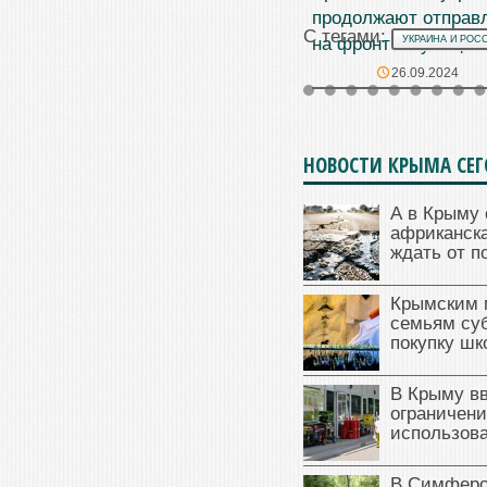
продолжают отправ
С тегами:
на фронт «с улицы»
УКРАИНА И РОС
26.09.2024
НОВОСТИ КРЫМА СЕ
А в Крыму 
африканска
ждать от п
Крымским 
семьям су
покупку ш
В Крыму в
ограничени
использова
В Симферо