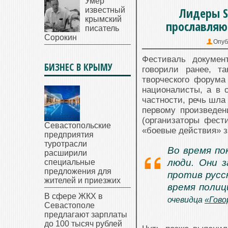
Умер
Лидеры S
известный
крымский
прославляю
писатель
Сорокин
Опуб
Фестиваль докумен
БИЗНЕС В КРЫМУ
говорили ранее, т
творческого форума
националисты, а в 
частности, речь шла
первому произведе
(организаторы фес
Севастопольские
«боевые действия» 
предприятия
туротрасли
Во время по
расширили
люди. Они з
специальные
предложения для
против русс
жителей и приезжих
время полиц
В сфере ЖКХ в
очевидца
«Гово
Севастополе
предлагают зарплаты
до 100 тысяч рублей