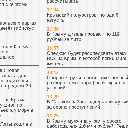
рассчитывать
я с очагами
17:04
Крымский полуостров: погода 6
августа
польских парках
цветёт гибискус
17:00
В Крыму дизель продают по 119
рублей за литр
сень в Крыму
16:57
ее и
Следком будет расследовать атаку
ельнее
ВСУ на Крым, в которой погиб мир
житель
ь: новая
13:42
выплата для
Сборные грузы в логистике: полны
х родителей
разбор схемы, тарифов и скрытых
 в среднем 29
условий
13:29
тво Крыма:
В Сакском районе задержали мужч
укцион по
за серию преступлений
ъекта у моря в
е
13:25
В Крыму мужчина украл у своего
 Ялты вошла в
работодателя 2,6 млн рублей. Реш