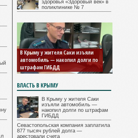
здоровья «Здоровый век» в
поликлинике № 7
Севастопольская компания
заплатила 877 тысяч рублей
ный
долга — арестовали счета
й
ВЛАСТЬ В КРЫМУ
В Крыму у жителя Саки
изъяли автомобиль —
ину
накопил долги по штрафам
ГИБДД
Севастопольская компания заплатила
877 тысяч рублей долга —
ил
арестовали счета