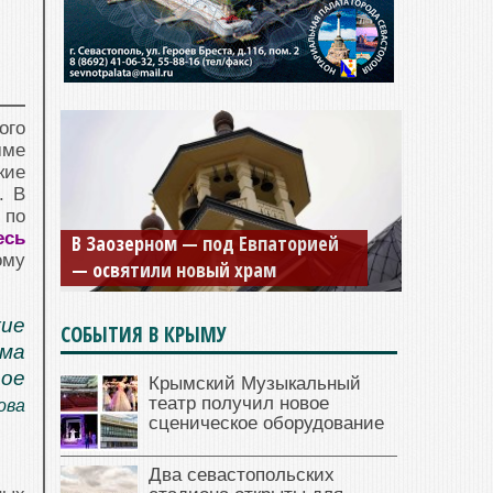
ого
мме
кие
. В
Мужской монастырь Косьмы и
 по
есь
Дамиана в Крыму вновь открыт
ому
для посещения
кие
СОБЫТИЯ В КРЫМУ
ьма
рое
Крымский Музыкальный
театр получил новое
ова
сценическое оборудование
Два севастопольских