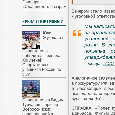
Гран-при
«Славянского базара»
Вечером стало изве
к уголовной ответст
КРЫМ СПОРТИВНЫЙ
Мы написали
на организа
Юлия
Жукова из
уголовной 
розни. В эт
попытка р
Севастополя –
победитель финала
утверждения
XIII летней
сообщил
ТАСС
Спартакиады
учащихся России по
ушу
Аналогичное заявлен
в прокуратуру РФ. Иг
а настоящие люди,
воюющие на стороне
русских людей
«.
Севастополец Вадим
Турчанов – призер
СПРАВКА: «Полёт пу
Всероссийских
Донбассе. Фильм де
соревнований в