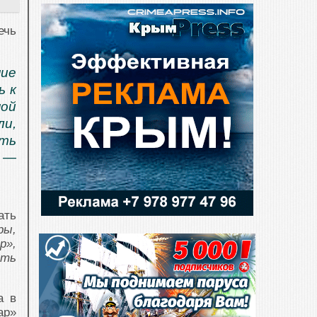
ечь
ние
ь к
ной
ли,
ть
, —
ать
ры,
р»,
ать
а в
ар»