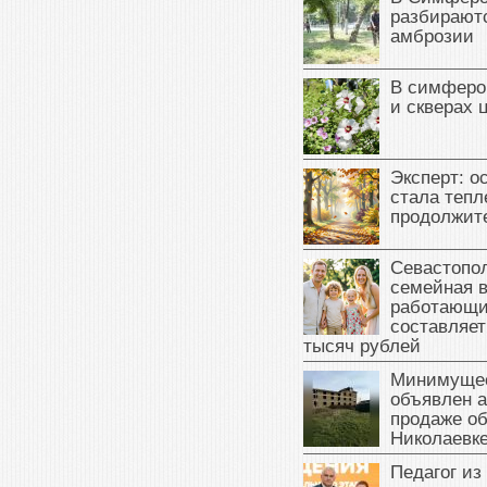
разбираютс
амброзии
В симферо
и скверах 
Эксперт: о
стала тепл
продолжит
Севастопол
семейная 
работающи
составляет
тысяч рублей
Минимущес
объявлен а
продаже об
Николаевк
Педагог из