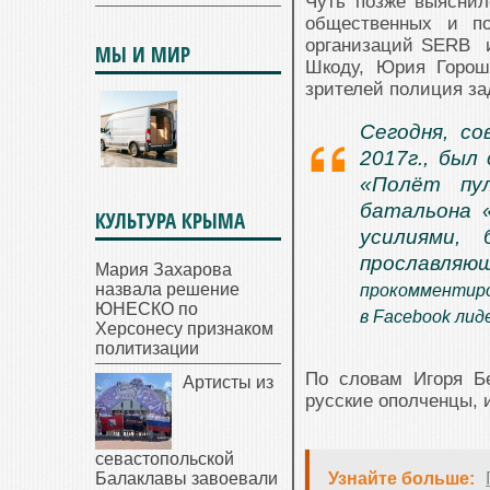
Чуть позже выяснил
общественных и по
организаций SERB и
МЫ И МИР
Шкоду, Юрия Горош
зрителей полиция за
Сегодня, со
2017г., был
«Полёт пул
батальона 
КУЛЬТУРА КРЫМА
усилиями, 
прославляю
Мария Захарова
назвала решение
прокомментиро
ЮНЕСКО по
в Facebook лид
Херсонесу признаком
политизации
По словам Игоря Бе
Артисты из
русские ополченцы, 
севастопольской
Балаклавы завоевали
Узнайте больше: