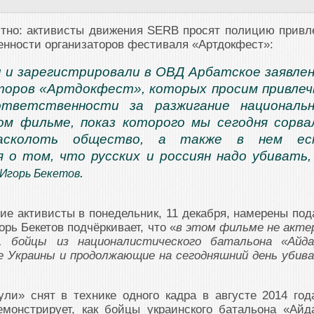
стно: активисты движения SERB просят полицию привл
венности организаторов фестиваля «Артдокфест»:
 и зарегистрировали в ОВД Арбатское заявле
торов «Артдокфест», которых просим привлеч
ответственности за разжигание националь
ом фильме, показ которого мы сегодня сорва
асколоть общество, а также в нем ес
 о том, что русских и россиян надо убивать
.
Игорь Бекетов
ие активисты в понедельник, 11 декабря, намерены под
орь Бекетов подчёркивает, что «
в этом фильме не акте
 бойцы из националистического батальона «Айда
 Украины и продолжающие на сегодняшний день убив
ли» снят в технике одного кадра в августе 2014 год
монстрирует, как бойцы украинского батальона «Айд