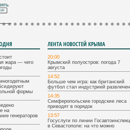
лять
СИЯ
ГОДНЯ
ЛЕНТА НОВОСТЕЙ КРЫМА
стоит
20:00
я жара — чего
Крымский полуостров: погода 7
огоды
августа
14:52
многодетным
Больше чем игра: как британский
бсидируют
футбол стал индустрией развлече
кольной формы
14:35
Симферопольские городские леса
ведено
приводят в порядок
е на
13:57
ние генераторов
Госуслуги по линии Госавтоинспек
в Севастополе: на что можно
поле