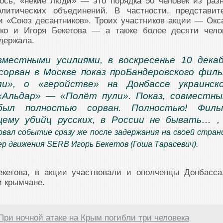
ось, «некие люди» — это порядка 50 человек из раз
литических объединений. В частности, представит
 «Союз десантников». Троих участников акции — Окс
ко и Игоря Бекетова — а также более десяти чело
держала.
вместными усилиями, в воскресенье 10 дека
 сорван в Москве показ проБандеровского фил
и», о «геройстве» на Донбассе украинско
«Альдар» — «Полёт пули». Показ, совместн
был полностью сорван. Полностью! Фильм
щему убийц русских, в России не бывать… 
вал событие сразу же после задержания на своей стран
ер движения SERB Игорь Бекетов (Гоша Тарасевич).
кетова, в акции участвовали и ополченцы Донбасса
и крымчане.
При ночной атаке на Крым погибли три человека