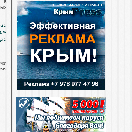
е в
ных
сии
рых
ри
ежи
емя