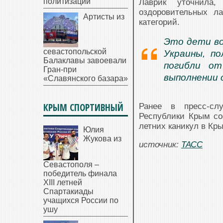
политизации
Лаврик уточнила
оздоровительных л
Артисты из
категорий.
Это дети во
севастопольской
Украины, п
Балаклавы завоевали
погибли от
Гран-при
выполнении 
«Славянского базара»
КРЫМ СПОРТИВНЫЙ
Ранее в пресс-сл
Республики Крым со
летних каникул в Кры
Юлия
Жукова из
источник:
ТАСС
Севастополя –
победитель финала
XIII летней
Спартакиады
учащихся России по
ушу