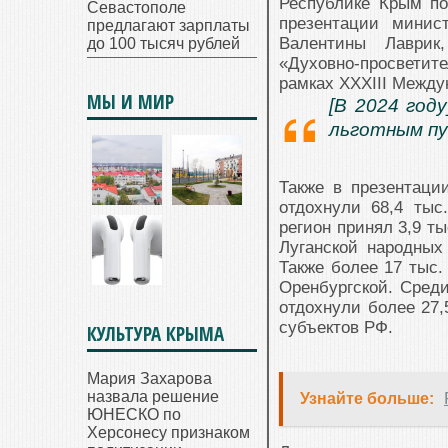
Республике Крым по
Севастополе
презентации минис
предлагают зарплаты
Валентины Лаврик
до 100 тысяч рублей
«Духовно-просветит
рамках XXXIII Между
МЫ И МИР
[В 2024 год
льготным пу
Также в презентаци
отдохнули 68,4 тыс
регион принял 3,9 ты
Луганской народных 
Также более 17 тыс.
Оренбургской. Сред
отдохнули более 27,
субъектов РФ.
КУЛЬТУРА КРЫМА
Мария Захарова
назвала решение
Узнайте больше:
ЮНЕСКО по
Херсонесу признаком