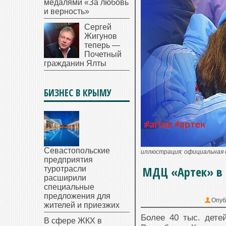
медалями «За любовь
и верность»
Сергей
Жигунов
теперь —
Почетный
гражданин Ялты
БИЗНЕС В КРЫМУ
Севастопольские
иллюстрация: официальная
предприятия
МДЦ «Артек» в 2
туротрасли
расширили
специальные
предложения для
Опуб
жителей и приезжих
Более 40 тыс. дете
В сфере ЖКХ в