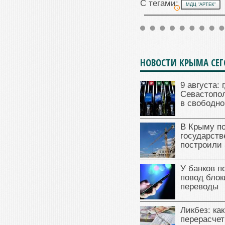
С тегами:
МДЦ "АРТЕК"
22.06.2026
НОВОСТИ КРЫМА СЕ
9 августа: 
Севастопол
в свободно
В Крыму п
государст
построили 
У банков п
повод блок
переводы
Ликбез: ка
перерасчет