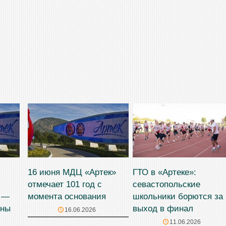
16 июня МДЦ «Артек»
ГТО в «Артеке»:
отмечает 101 год с
севастопольские
я —
момента основания
школьники борются за
ены
выход в финал
16.06.2026
11.06.2026