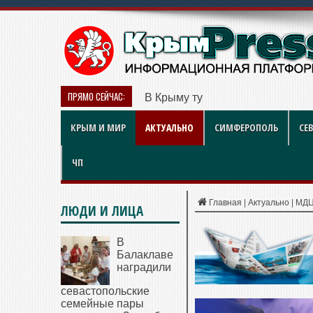
ПРЯМО СЕЙЧАС:
В Крыму турист оказался в лов
КРЫМ И МИР
АКТУАЛЬНО
СИМФЕРОПОЛЬ
СЕ
ЧП
Главная
|
Актуально
|
МДЦ 
ЛЮДИ И ЛИЦА
В
Балаклаве
наградили
севастопольские
семейные пары