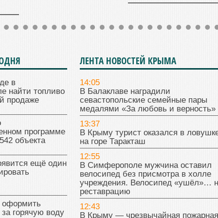
ГОДНЯ
ЛЕНТА НОВОСТЕЙ КРЫМА
где в
14:05
е найти топливо
В Балаклаве наградили
й продаже
севастопольские семейные пары
медалями «За любовь и верность»
о
13:37
венном программе
В Крыму турист оказался в ловушк
542 объекта
на горе Таракташ
12:55
оявится ещё один
В Симферополе мужчина оставил
ировать
велосипед без присмотра в холле
учреждения. Велосипед «ушёл»… 
реставрацию
к оформить
12:43
 за горячую воду
В Крыму — чрезвычайная пожарна