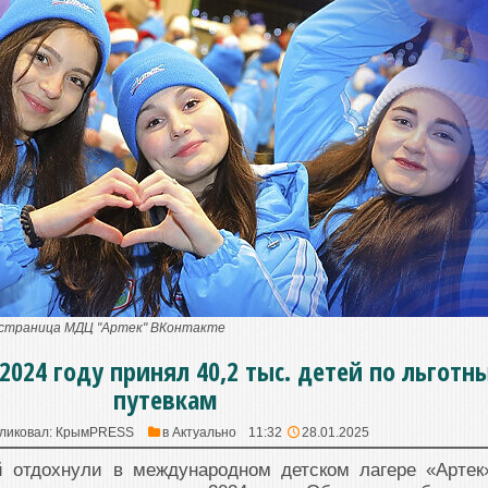
 страница МДЦ "Артек" ВКонтакте
024 году принял 40,2 тыс. детей по льготн
путевкам
ликовал:
КрымPRESS
в
Актуально
11:32
28.01.2025
й отдохнули в международном детском лагере «Артек