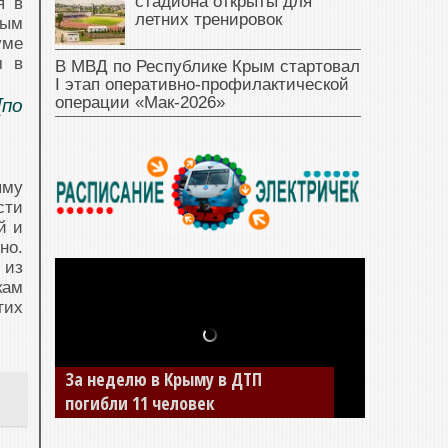
стадиона открыты для
я в
летних тренировок
рым
уме
м в
В МВД по Республике Крым стартовал
I этап оперативно‑профилактической
операции «Мак‑2026»
[по
ыму
сти
й и
но.
 из
кам
гих
За неделю в Крыму в ДТП
погибли 11 человек