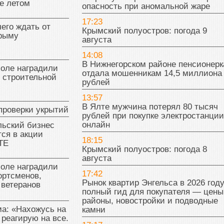
е летом
опасность при аномальной жаре
17:23
чего ждать от
Крымский полуостров: погода 9
Крыму
августа
14:08
В Нижнегорском районе пенсионерк
поле наградили
отдала мошенникам 14,5 миллиона
 строительной
рублей
13:57
В Ялте мужчина потерял 80 тысяч
проверки укрытий
рублей при покупке электростанции
онлайн
льский бизнес
ся в акции
18:15
ТЕ
Крымский полуостров: погода 8
августа
поле наградили
17:42
ортсменов,
Рынок квартир Энгельса в 2026 году
 ветеранов
полный гид для покупателя — цены
районы, новостройки и подводные
а: «Нахожусь на
камни
 реагирую на все.