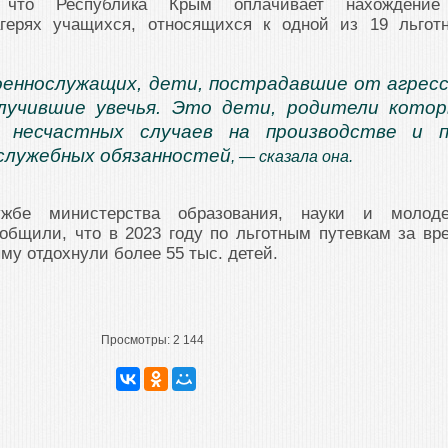
, что Республика Крым оплачивает нахождени
агерях учащихся, относящихся к одной из 19 льгот
еннослужащих, дети, пострадавшие от агрес
олучившие увечья. Это дети, родители кото
 несчастных случаев на производстве и п
служебных обязанностей
, — сказала она.
ужбе министерства образования, науки и молод
общили, что в 2023 году по льготным путевкам за вр
му отдохнули более 55 тыс. детей.
Просмотры:
2 144