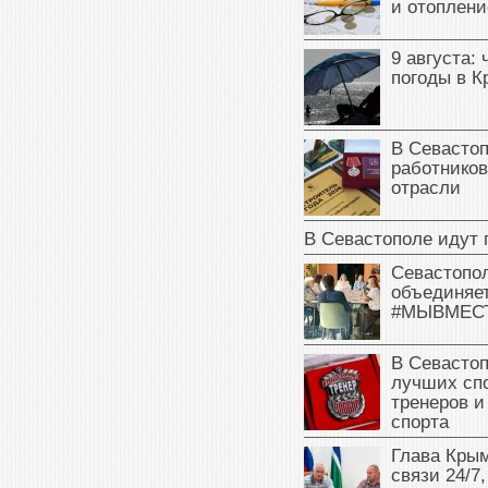
и отоплени
9 августа: 
погоды в 
В Севасто
работников
отрасли
В Севастополе идут 
Севастопо
объединяет
#МЫВМЕС
В Севасто
лучших сп
тренеров и
спорта
Глава Крым
связи 24/7,