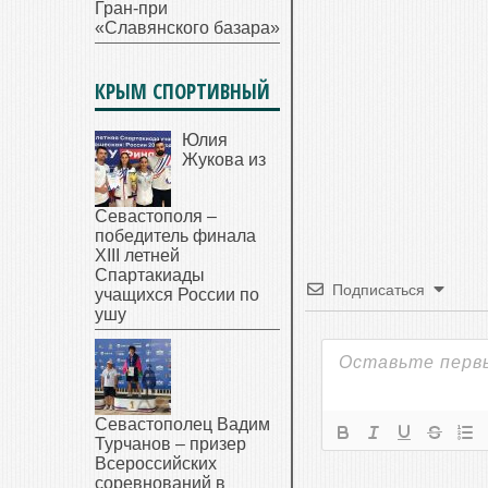
Гран-при
«Славянского базара»
КРЫМ СПОРТИВНЫЙ
Юлия
Жукова из
Севастополя –
победитель финала
XIII летней
Спартакиады
Подписаться
учащихся России по
ушу
Севастополец Вадим
Турчанов – призер
Всероссийских
соревнований в