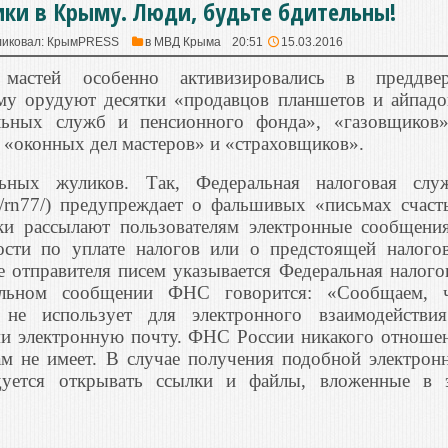
и в Крыму. Люди, будьте бдительны!
иковал:
КрымPRESS
в
МВД Крыма
20:51
15.03.2016
мастей особенно активизировались в преддве
му орудуют десятки «продавцов планшетов и айпадо
льных служб и пенсионного фонда», «газовщиков
, «оконных дел мастеров» и «страховщиков».
ьных жуликов. Так, Федеральная налоговая слу
u/rn77/) предупреждает о фальшивых «письмах счаст
 рассылают пользователям электронные сообщени
ости по уплате налогов или о предстоящей налого
е отправителя писем указывается Федеральная налого
льном сообщении ФНС говорится: «Сообщаем, 
 не использует для электронного взаимодействи
и электронную почту. ФНС России никакого отноше
м не имеет. В случае получения подобной электрон
дуется открывать ссылки и файлы, вложенные в 