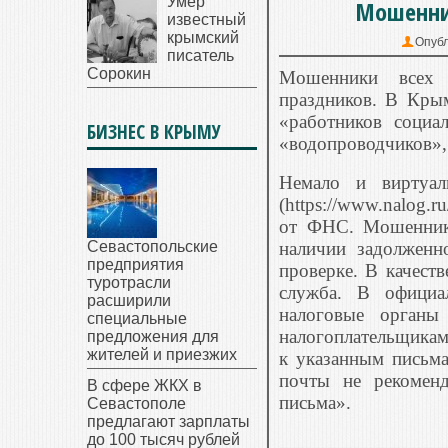
Умер
Мошенник
известный
крымский
Опубл
писатель
Сорокин
Мошенники всех 
праздников. В Кры
«работников социа
БИЗНЕС В КРЫМУ
«водопроводчиков
»
Немало и виртуал
(https://www.nalo
g.r
от ФНС. Мошенники
Севастопольские
наличии задолженн
предприятия
проверке. В качеств
туротрасли
служба. В официа
расширили
налоговые органы
специальные
налогоплательщик
ам
предложения для
жителей и приезжих
к указанным письма
почты не рекомен
В сфере ЖКХ в
письма».
Севастополе
предлагают зарплаты
до 100 тысяч рублей