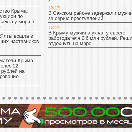
13:29
тво Крыма:
В Сакском районе задержали мужч
укцион по
за серию преступлений
ъекта у моря в
е
13:25
В Крыму мужчина украл у своего
 Ялты вошла в
работодателя 2,6 млн рублей. Реш
ших наставников
отдохнуть на море
матели Крыма
олее 22
 рублей на
рование