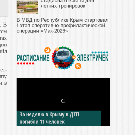
стадиона открыты для
летних тренировок
В МВД по Республике Крым стартовал
. В
I этап оперативно‑профилактической
операции «Мак‑2026»
сем
тах
ции
айл
ет-
ипу
и в
За неделю в Крыму в ДТП
погибли 11 человек