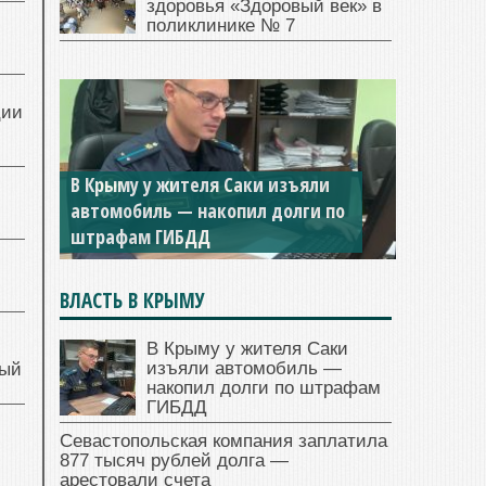
здоровья «Здоровый век» в
поликлинике № 7
ции
В Крыму у жителя Саки изъяли
автомобиль — накопил долги по
штрафам ГИБДД
ВЛАСТЬ В КРЫМУ
В Крыму у жителя Саки
изъяли автомобиль —
ный
накопил долги по штрафам
ГИБДД
Севастопольская компания заплатила
й
877 тысяч рублей долга —
арестовали счета