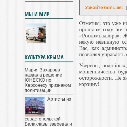
Узнайте больше:
МЫ И МИР
Отметим, это уже не
прошлом году почт
«Роскомнадзора». Ж
некую невинную сс
Вас, как админист
позволял управлять 
КУЛЬТУРА КРЫМА
Уверены, подобных
Мария Захарова
мошенни
чества бу
назвала решение
осторожности. Не зн
ЮНЕСКО по
корзину!
Херсонесу признаком
политизации
Артисты из
севастопольской
Балаклавы завоевали