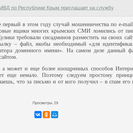
МВД по Республике Крым приглашает на службу
 первый в этом году случай мошенничества по e-mail
овые ящики многих крымских СМИ ломились от пи
улики требовали сисадминов разместить на своих сай
ылку – файл, якобы необходимый «для идентифика
ратора доменного имени». На самом деле данный ф
сайтом.
, а может и еще более изощренных способов Интерн
дет еще немало. Поэтому следуем простому принц
аешь, что за письмо и от кого получил – в спам его 
Просмотры:
29