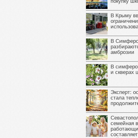
покупку ш
В Крыму в
ограничени
использова
В Симферо
разбираютс
амброзии
В симферо
и скверах 
Эксперт: о
стала тепл
продолжит
Севастопол
семейная 
работающи
составляет