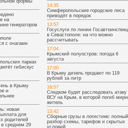
кольной формы
14:35
Симферопольские городские леса
ведено
приводят в порядок
е на
13:57
ние генераторов
Госуслуги по линии Госавтоинспек
в Севастополе: на что можно
поле
рассчитывать
я с очагами
17:04
Крымский полуостров: погода 6
августа
польских парках
цветёт гибискус
17:00
В Крыму дизель продают по 119
рублей за литр
сень в Крыму
16:57
ее и
Следком будет расследовать атаку
ельнее
ВСУ на Крым, в которой погиб мир
житель
ь: новая
13:42
выплата для
Сборные грузы в логистике: полны
х родителей
разбор схемы, тарифов и скрытых
 в среднем 29
условий