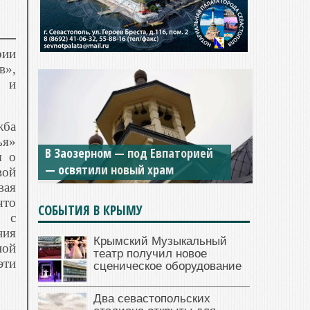
рии
в»,
» и
жба
ья»
В Заозерном — под Евпаторией
я о
— освятили новый храм
вой
вая
что
СОБЫТИЯ В КРЫМУ
я с
ния
Крымский Музыкальный
ной
театр получил новое
эти
сценическое оборудование
Два севастопольских