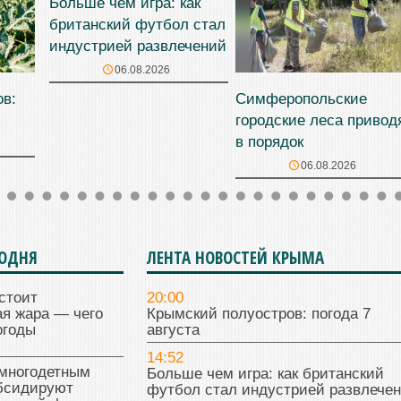
Больше чем игра: как
британский футбол стал
индустрией развлечений
06.08.2026
ов:
Симферопольские
городские леса привод
в порядок
06.08.2026
ГОДНЯ
ЛЕНТА НОВОСТЕЙ КРЫМА
стоит
20:00
я жара — чего
Крымский полуостров: погода 7
огоды
августа
14:52
многодетным
Больше чем игра: как британский
бсидируют
футбол стал индустрией развлече