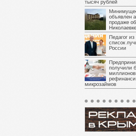
тысяч рублей
Минимущес
объявлен а
продаже об
Николаевк
Педагог из
список луч
России
Предприни
получили б
миллионов
рефинанси
микрозаймов