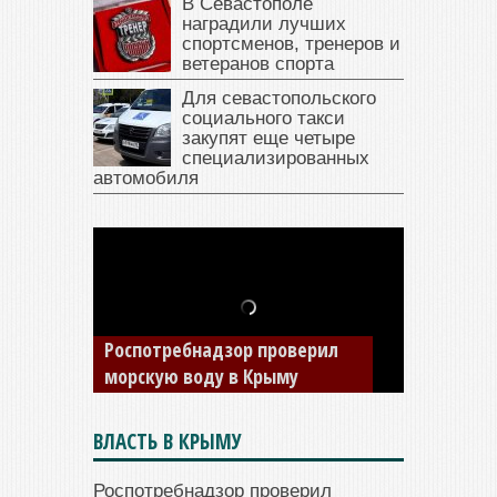
В Севастополе
наградили лучших
спортсменов, тренеров и
ветеранов спорта
Для севастопольского
социального такси
закупят еще четыре
специализированных
автомобиля
В Крыму у жителя Саки
изъяли автомобиль —
Роспотребнадзор проверил
накопил долги по штрафам
морскую воду в Крыму
ГИБДД
ВЛАСТЬ В КРЫМУ
Роспотребнадзор проверил