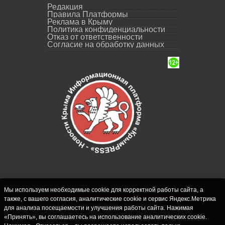
Редакция
Правила Платформы
Реклама в Крыму
Политика конфиденциальности
Отказ от ответственности
Согласие на обработку данных
Мы используем необходимые cookie для корректной работы сайта, а
также, с вашего согласия, аналитические cookie и сервис Яндекс.Метрика
СИ "Новости Крыма - КрымPRESS".
для анализа посещаемости и улучшения работы сайта. Нажимая
Свидетельство о регистрации СМИ ЭЛ № ФС
«Принять», вы соглашаетесь на использование аналитических cookie.
77-62916 выдано Федеральной службой по