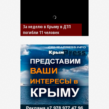
За неделю в Крыму в ДТП
В Джанкое водитель ВАЗа
погибли 11 человек
сбил двух детей на «зебре»