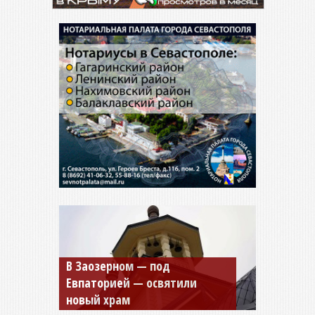
В Заозерном — под
Мужской монастырь Косьмы
Евпаторией — освятили
и Дамиана в Крыму вновь
новый храм
открыт для посещения