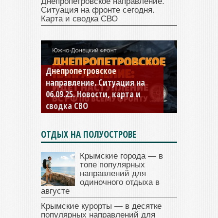
Днепропетровское направление.
Ситуация на фронте сегодня.
Карта и сводка СВО
Днепропетровское
Константиновское
направление. Ситуация на
направление. Ситуация на
06.09.25. Новости, карта и
04.09.25 Новости, карта и
сводка СВО
сводка СВО
ОТДЫХ НА ПОЛУОСТРОВЕ
Крымские города — в
топе популярных
направлений для
одиночного отдыха в
августе
Крымские курорты — в десятке
популярных направлений для