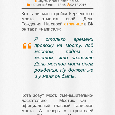
Опубликовал:
CrimeaPRESS
в
Крымский мост
13:45
02.12.2016
Кот-талисман стройки Керченского
моста отметил свой День
Рождения. На своей
странице
в ВК
он так и «написал»:
Я столько времени
провожу на мосту, под
мостом, рядом с
мостом, что назначаю
День мостов моим днем
рождения. Ну должен же
и у меня он быть.
Кота зовут Мост. Уменьшительно-
ласкательно – Мостик. Он –
официальный главный талисман
моста. А теперь у строителей