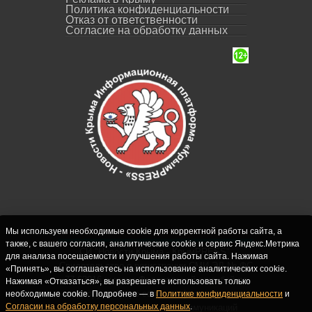
Политика конфиденциальности
Отказ от ответственности
Согласие на обработку данных
Мы используем необходимые cookie для корректной работы сайта, а
также, с вашего согласия, аналитические cookie и сервис Яндекс.Метрика
СИ "Новости Крыма - КрымPRESS".
для анализа посещаемости и улучшения работы сайта. Нажимая
Свидетельство о регистрации СМИ ЭЛ № ФС
«Принять», вы соглашаетесь на использование аналитических cookie.
77-62916 выдано Федеральной службой по
Нажимая «Отказаться», вы разрешаете использовать только
надзору в сфере связи, информационных
необходимые cookie. Подробнее — в
Политике конфиденциальности
и
Согласии на обработку персональных данных
.
технологий и массовых коммуникаций