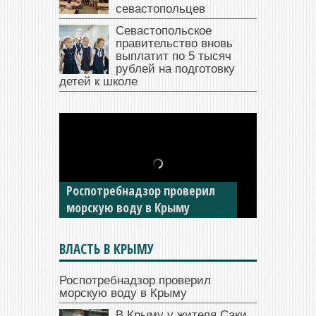
севастопольцев
Севастопольское
правительство вновь
выплатит по 5 тысяч
рублей на подготовку
детей к школе
В Крыму у жителя Саки
изъяли автомобиль —
накопил долги по штрафам
ГИБДД
ВЛАСТЬ В КРЫМУ
Роспотребнадзор проверил
морскую воду в Крыму
В Крыму у жителя Саки