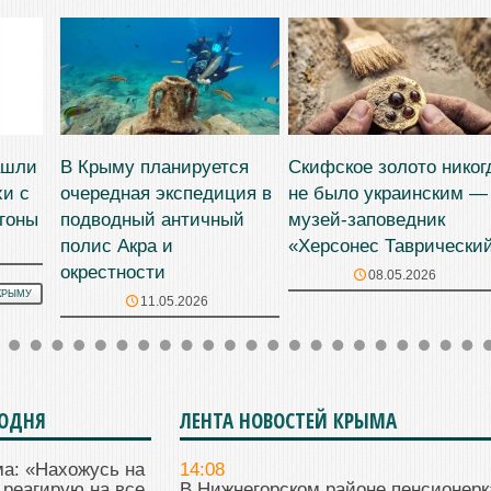
ашли
В Крыму планируется
Скифское золото никог
хи с
очередная экспедиция в
не было украинским —
гоны
подводный античный
музей-заповедник
полис Акра и
«Херсонес Таврически
окрестности
08.05.2026
КРЫМУ
11.05.2026
ГОДНЯ
ЛЕНТА НОВОСТЕЙ КРЫМА
а: «Нахожусь на
14:08
 реагирую на все.
В Нижнегорском районе пенсионерк