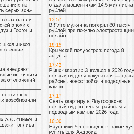
ношениях не
отдала мошенникам 14,5 миллиона
ь серых зон»
рублей
 горах нашли
13:57
ской эпохи с
В Ялте мужчина потерял 80 тысяч
едузы Горгоны
рублей при покупке электростанции
онлайн
х школьников
18:15
е осенние
Крымский полуостров: погода 8
августа
17:42
ма внедряют
Рынок квартир Энгельса в 2026 году
ивные источники
полный гид для покупателя — цены
-за отключений
районы, новостройки и подводные
камни
 спортивных
17:17
ях возобновили
Снять квартиру в Ялуторовске:
полный гид по ценам, районам и
подводным камням 2026 года
их АЗС снижены
16:30
одажи топлива
Наушники беспроводные: какие лу
купить для Андроид