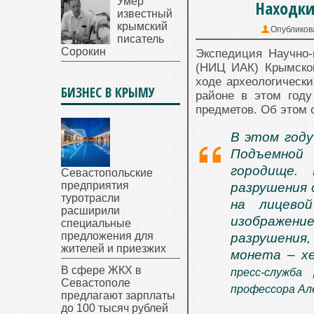
Умер
Находки
известный
крымский
Опубликов
писатель
Сорокин
Экспедиция Научно-
(НИЦ ИАК) Крымског
ходе археологическ
БИЗНЕС В КРЫМУ
районе в этом году
предметов. Об этом 
В этом году
Подъемной 
городище.
Севастопольские
предприятия
разрушения 
туротрасли
на лицево
расширили
изображение
специальные
предложения для
разрушения,
жителей и приезжих
монета – хе
В сфере ЖКХ в
пресс-служба
Севастополе
профессора Ал
предлагают зарплаты
до 100 тысяч рублей