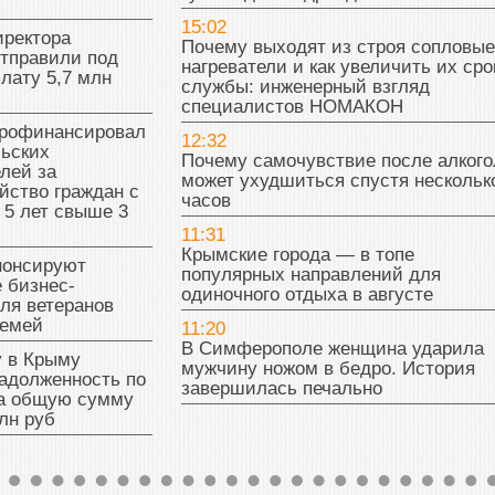
15:02
иректора
Почему выходят из строя сопловые
отправили под
нагреватели и как увеличить их сро
плату 5,7 млн
службы: инженерный взгляд
специалистов НОМАКОН
рофинансировал
12:32
льских
Почему самочувствие после алкого
лей за
может ухудшиться спустя нескольк
йство граждан с
часов
 5 лет свыше 3
11:31
Крымские города — в топе
нонсируют
популярных направлений для
 бизнес-
одиночного отдыха в августе
ля ветеранов
семей
11:20
В Симферополе женщина ударила
у в Крыму
мужчину ножом в бедро. История
адолженность по
завершилась печально
на общую сумму
лн руб