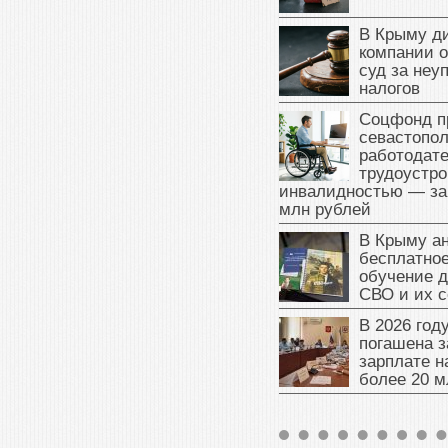
В Крыму д
компании 
суд за неу
налогов
Соцфонд п
севастопо
работодате
трудоустро
инвалидностью — за
млн рублей
В Крыму а
бесплатное
обучение д
СВО и их 
В 2026 год
погашена з
зарплате 
более 20 м