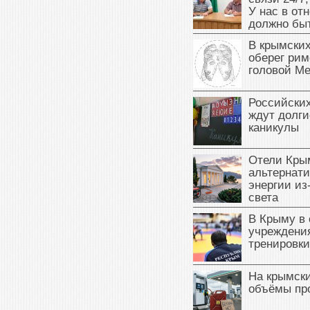
У нас в от
должно быт
В крымских
оберег рим
головой М
Российски
ждут долги
каникулы
Отели Кры
альтернат
энергии из
света
В Крыму в
учреждени
тренировки
На крымск
объёмы пр