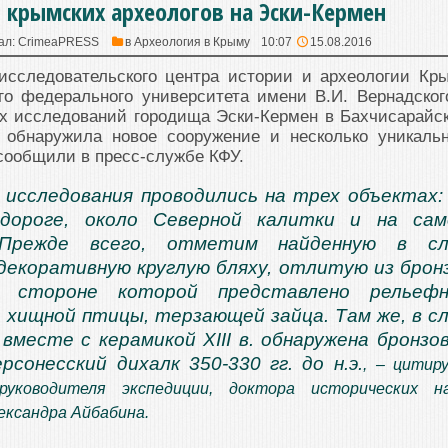
 крымских археологов на Эски-Кермен
ал:
CrimeaPRESS
в
Археология в Крыму
10:07
15.08.2016
исследовательского центра истории и археологии Кр
о федерального университета имени В.И. Вернадског
их исследований городища Эски-Кермен в Бахчисарайс
 обнаружила новое сооружение и несколько уникаль
сообщили в пресс-службе КФУ.
 исследования проводились на трех объектах:
дороге, около Северной калитки и на сам
 Прежде всего, отметим найденную в сл
декоративную круглую бляху, отлитую из брон
й стороне которой представлено рельефн
 хищной птицы, терзающей зайца. Там же, в с
 вместе с керамикой XIII в. обнаружена бронзо
рсонесский дихалк 350-330 гг. до н.э.
,
– цитир
 руководителя экспедиции, доктора исторических на
ександра Айбабина.