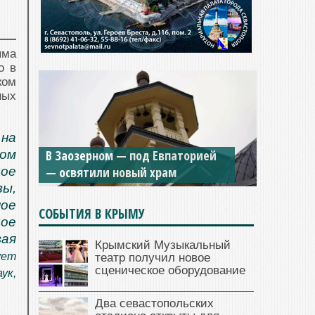
ыма
о в
ком
ных
 на
В Заозерном — под Евпаторией
ом
— освятили новый храм
ое
зы,
ое
СОБЫТИЯ В КРЫМУ
лое
вая
Крымский Музыкальный
ует
театр получил новое
сценическое оборудование
ук,
Два севастопольских