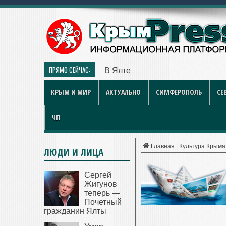
ПРЯМО СЕЙЧАС:
В Ялте мужчина потерял 80 тыс
КРЫМ И МИР
АКТУАЛЬНО
СИМФЕРОПОЛЬ
СЕ
ЧП
Главная
|
Культура Крыма
ЛЮДИ И ЛИЦА
Сергей
Жигунов
теперь —
Почетный
гражданин Ялты