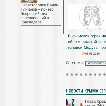
Севастополец Вадим
Турчанов – призер
Всероссийских
соревнований в
Краснодаре
В крымских горах н
оберег римской эпо
головой Медузы Гор
08.08.2026
С тегами:
АРХЕОЛОГИЯ В 
НОВОСТИ КРЫМА СЕ
Глава Крым
связи 24/7,