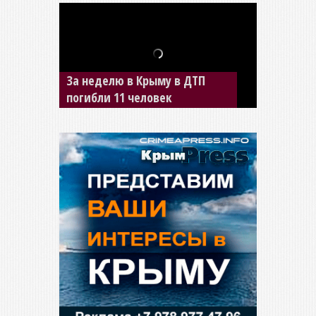
В Джанкое водитель ВАЗа
сбил двух детей на «зебре»