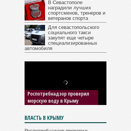
В Севастополе
наградили лучших
спортсменов, тренеров и
ветеранов спорта
Для севастопольского
социального такси
закупят еще четыре
специализированных
автомобиля
В Крыму у жителя Саки
изъяли автомобиль —
накопил долги по штрафам
ГИБДД
ВЛАСТЬ В КРЫМУ
Роспотребнадзор проверил