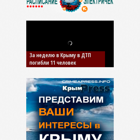
В Джанкое водитель ВАЗа
сбил двух детей на «зебре»