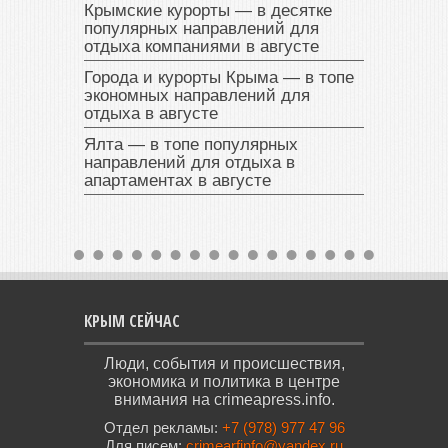
Крымские курорты — в десятке
популярных направлений для
отдыха компаниями в августе
Города и курорты Крыма — в топе
экономных направлений для
отдыха в августе
Ялта — в топе популярных
направлений для отдыха в
апартаментах в августе
КРЫМ СЕЙЧАС
Люди, события и происшествия,
экономика и политика в центре
внимания на crimeapress.info.
Отдел рекламы:
+7 (978) 977 47 96
Для писем:
crimearfinfo@yandex.ru