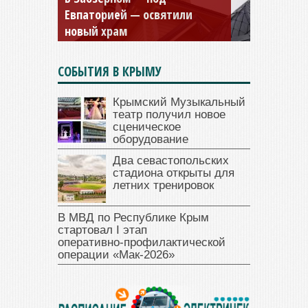
и Дамиана в Крыму вновь
открыт для посещения
СОБЫТИЯ В КРЫМУ
Крымский Музыкальный
театр получил новое
сценическое
оборудование
Два севастопольских
стадиона открыты для
летних тренировок
В МВД по Республике Крым
стартовал I этап
оперативно‑профилактической
операции «Мак‑2026»