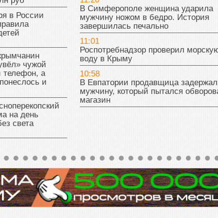
лн руб
В Симферополе женщина ударила
ря в России
мужчину ножом в бедро. История
правила
завершилась печально
детей
11:01
Роспотребнадзор проверил морску
 крымчанин
воду в Крыму
увёл» чужой
 телефон, а
10:58
понеслось и
В Евпатории продавщица задержал
мужчину, который пытался обворов
магазин
сноперекопский
а на день
без света