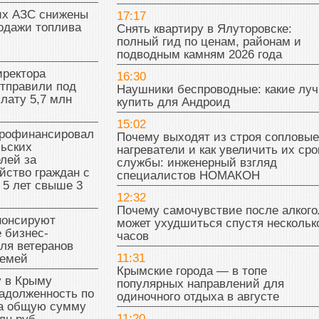
их АЗС снижены
17:17
одажи топлива
Снять квартиру в Ялуторовске:
полный гид по ценам, районам и
подводным камням 2026 года
иректора
16:30
отправили под
Наушники беспроводные: какие лу
плату 5,7 млн
купить для Андроид
15:02
рофинансировал
Почему выходят из строя сопловые
льских
нагреватели и как увеличить их сро
лей за
службы: инженерный взгляд
йство граждан с
специалистов НОМАКОН
 5 лет свыше 3
12:32
Почему самочувствие после алкого
нонсируют
может ухудшиться спустя нескольк
 бизнес-
часов
ля ветеранов
11:31
семей
Крымские города — в топе
у в Крыму
популярных направлений для
адолженность по
одиночного отдыха в августе
на общую сумму
11:20