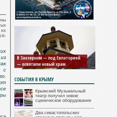
ены
тых
 их
сё-
их
В Заозерном — под Евпаторией
 из
— освятили новый храм
как
с с
о.
СОБЫТИЯ В КРЫМУ
тот
все
Крымский Музыкальный
уры
театр получил новое
сценическое оборудование
Два севастопольских
все