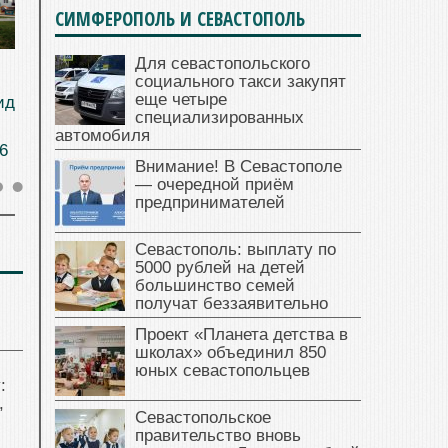
СИМФЕРОПОЛЬ И СЕВАСТОПОЛЬ
Для севастопольского
социального такси закупят
еще четыре
ид
специализированных
автомобиля
6
Внимание! В Севастополе
— очередной приём
предпринимателей
Севастополь: выплату по
5000 рублей на детей
большинство семей
получат беззаявительно
Проект «Планета детства в
школах» объединил 850
юных севастопольцев
:
,
Севастопольское
правительство вновь