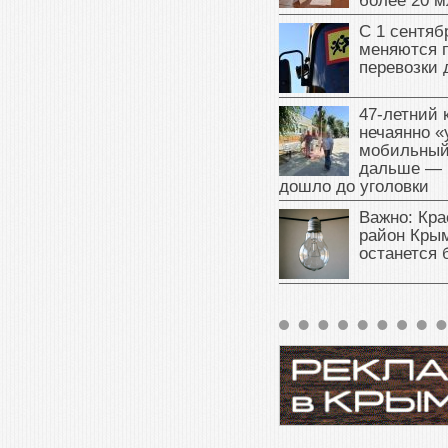
более 20 м
С 1 сентяб
меняются 
перевозки 
47‑летний
нечаянно «
мобильный
дальше — 
дошло до уголовки
Важно: Кра
район Крым
останется 