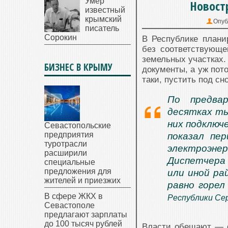
Умер
Новост
известный
крымский
Опуб
писатель
Сорокин
В Республике плани
без соответствующе
земельных участках.
БИЗНЕС В КРЫМУ
документы, а уж пот
таки, пустить под сно
По предва
десятках ты
них подключ
Севастопольские
предприятия
показал пе
туротрасли
электроэн
расширили
Диспетчера
специальные
предложения для
или иной ра
жителей и приезжих
равно горе
В сфере ЖКХ в
Республики Сер
Севастополе
предлагают зарплаты
до 100 тысяч рублей
Власти обещают — о