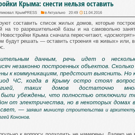
ройки Крыма: снести нельзя оставить
ликовал:
КрымPRESS
в
Актуально
20:49
11.04.2016
руют составить список жилых домов, которые постро
й на то разрешительной базы и на самовольно заня
 Новостройки Крыма сначала пересчитают, «досмотрят»
ом будут решать — оставить строения «в живых» или, в
с.
рительным данным, речь идет о нескольк
сяч незаконно построенных объектов. Сколько
ены к коммуникациям, предстоит выяснить. Но 
риод ЧС, когда в Крыму остро стоял вопро
ергией, таких домов достаточно мног
 были убеждены, что полностью отключили 
йон от электричества, но в некоторых домах 
л свет, —
заявил министр строительства и архитект
гей Кононов.
гульно к вопросу подходить не намерены. Далеко не 