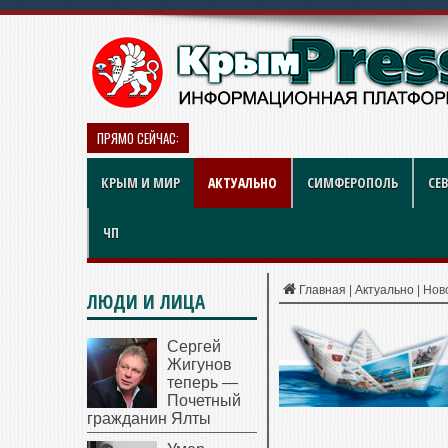
ПРЯМО СЕЙЧАС:
Рынок квартир Энгельса в 2026 
КРЫМ И МИР
АКТУАЛЬНО
СИМФЕРОПОЛЬ
СЕ
ЧП
Главная
|
Актуально
|
Нов
ЛЮДИ И ЛИЦА
Сергей
Жигунов
теперь —
Почетный
гражданин Ялты