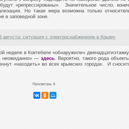
будут «репрессированы». Значительное число, конеч
ализации. Но такая мера возможна только относител
е в заповедной зоне.
3 августа: ситуация с электроснабжением в Крыму
й неделе в Коктебеле «обнаружили» двенадцатиэтажку
а неожиданно» —
здесь
. Вероятно, такого рода объекты
ачнут «находить» во всех крымских городах. И сноси
Просмотры:
8