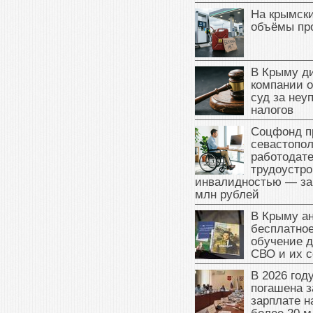
На крымск
объёмы пр
В Крыму д
компании 
суд за неу
налогов
Соцфонд п
севастопо
работодате
трудоустро
инвалидностью — за
млн рублей
В Крыму а
бесплатное
обучение д
СВО и их 
В 2026 год
погашена з
зарплате 