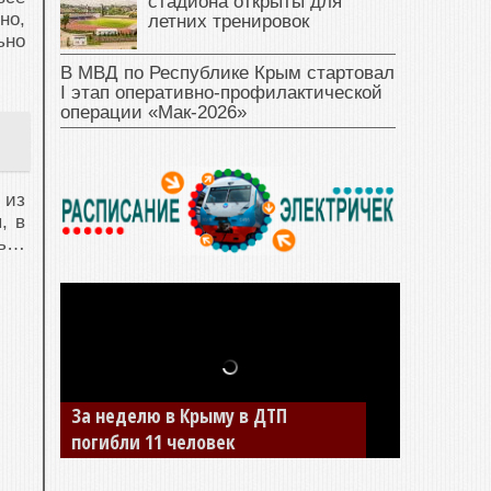
стадиона открыты для
но,
летних тренировок
ьно
В МВД по Республике Крым стартовал
I этап оперативно‑профилактической
операции «Мак‑2026»
 из
, в
ть…
За неделю в Крыму в ДТП
погибли 11 человек